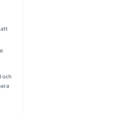
 att
mt
l och
para