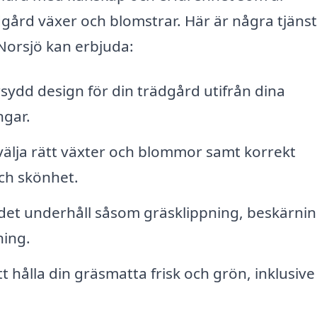
ädgård växer och blomstrar. Här är några tjäns
Norsjö kan erbjuda:
ydd design för din trädgård utifrån dina
ngar.
välja rätt växter och blommor samt korrekt
och skönhet.
et underhåll såsom gräsklippning, beskärnin
ing.
tt hålla din gräsmatta frisk och grön, inklusive