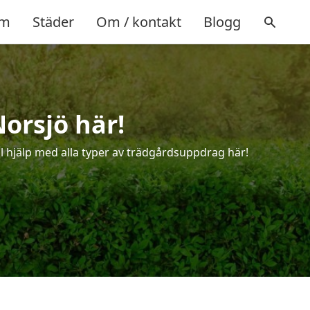
m
Städer
Om / kontakt
Blogg
Norsjö här!
ll hjälp med alla typer av trädgårdsuppdrag här!