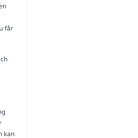
den
u får
och
n
ng
r
om kan