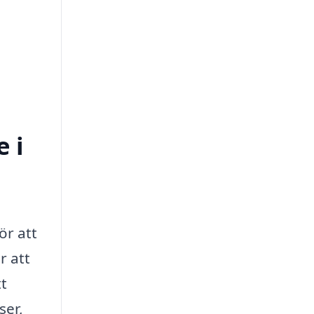
 i
ör att
r att
tt
ser,