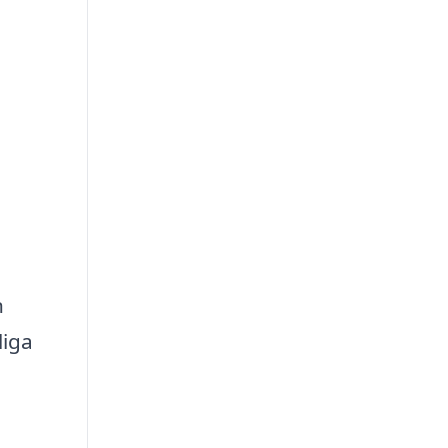
n
liga