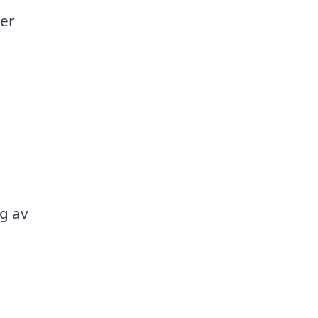
ter
g av