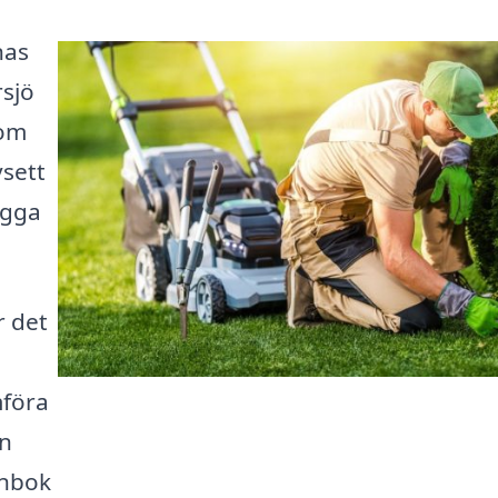
nas
sjö
som
sett
ägga
r det
mföra
en
ånbok