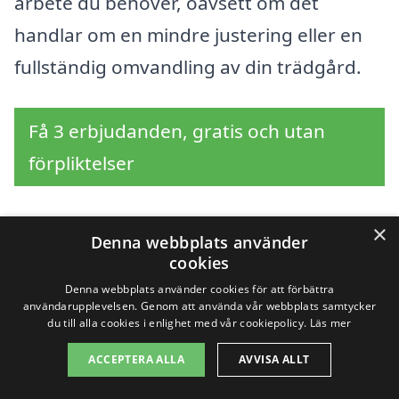
arbete du behöver, oavsett om det
handlar om en mindre justering eller en
fullständig omvandling av din trädgård.
Få 3 erbjudanden, gratis och utan
förpliktelser
×
Denna webbplats använder
Sök efter en
cookies
Denna webbplats använder cookies för att förbättra
professionell för
användarupplevelsen. Genom att använda vår webbplats samtycker
du till alla cookies i enlighet med vår cookiepolicy.
Läs mer
trädgårdsarbete i andra
ACCEPTERA ALLA
AVVISA ALLT
städer nära Malå