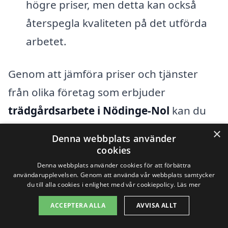
högre priser, men detta kan också
återspegla kvaliteten på det utförda
arbetet.
Genom att jämföra priser och tjänster
från olika företag som erbjuder
trädgårdsarbete i Nödinge-Nol
kan du
hitta det alternativ som bäst passar dina
×
Denna webbplats använder
behov och din budget. Använd vår
cookies
plattform för att enkelt få en översikt över
Denna webbplats använder cookies för att förbättra
användarupplevelsen. Genom att använda vår webbplats samtycker
tillgängliga tjänster och inhämtning av
du till alla cookies i enlighet med vår cookiepolicy.
Läs mer
offerter från flera professionella
ACCEPTERA ALLA
AVVISA ALLT
trädgårdsmästare i ditt område. Detta