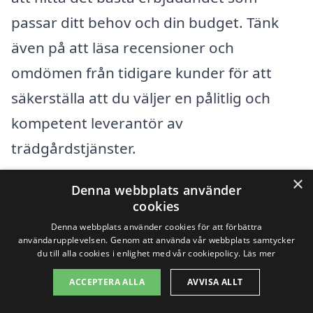
passar ditt behov och din budget. Tänk
även på att läsa recensioner och
omdömen från tidigare kunder för att
säkerställa att du väljer en pålitlig och
kompetent leverantör av
trädgårdstjänster.
×
Denna webbplats använder
Att ta sig tid att förstå vad som påverkar
cookies
kostnaden för trädgårdsarbete kan hjälpa
Denna webbplats använder cookies för att förbättra
dig att fatta informerade beslut och
användarupplevelsen. Genom att använda vår webbplats samtycker
du till alla cookies i enlighet med vår cookiepolicy.
Läs mer
säkerställa att din trädgård blir den oas
ACCEPTERA ALLA
AVVISA ALLT
du drömmer om. Oavsett om det handlar