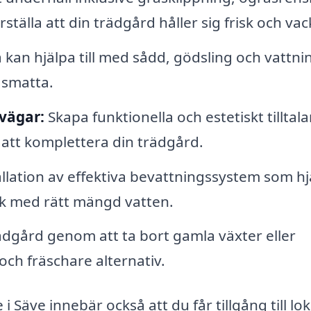
ställa att din trädgård håller sig frisk och vac
 kan hjälpa till med sådd, gödsling och vattni
äsmatta.
vägar:
Skapa funktionella och estetiskt tilltal
r att komplettera din trädgård.
llation av effektiva bevattningssystem som hj
kick med rätt mängd vatten.
ädgård genom att ta bort gamla växter eller
ch fräschare alternativ.
i Säve innebär också att du får tillgång till lo