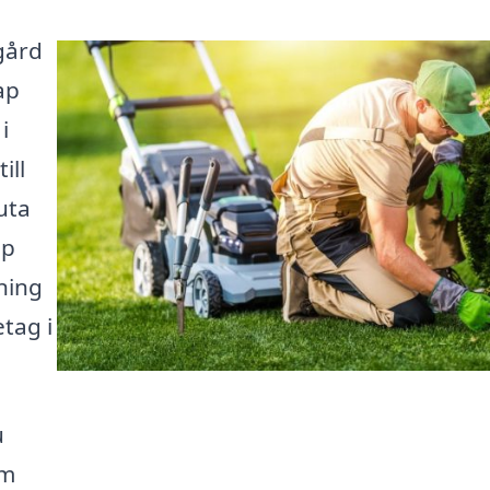
gård
ap
i
ill
uta
lp
ning
tag i
u
om