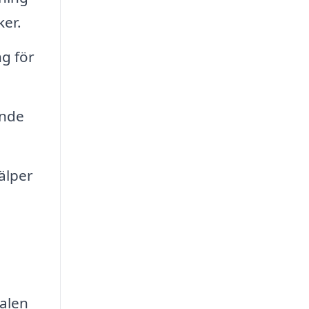
ker.
ng för
ande
älper
kalen