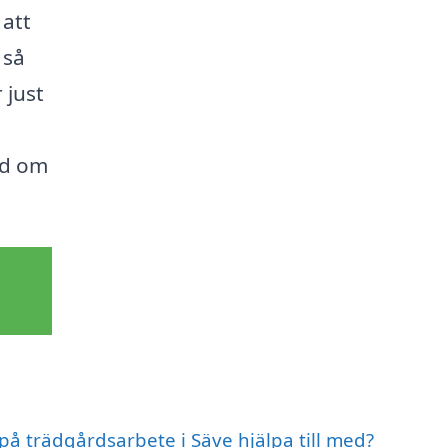
 att
 så
 just
nd om
 på trädgårdsarbete i Säve hjälpa till med?