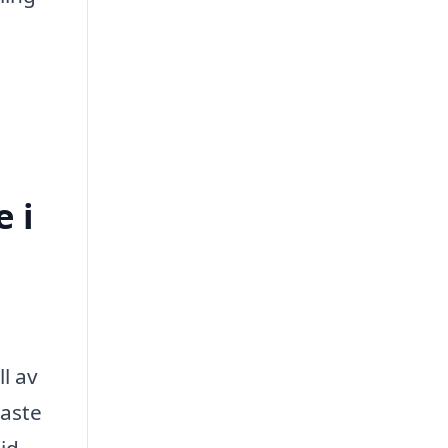
 i
l av
gaste
id