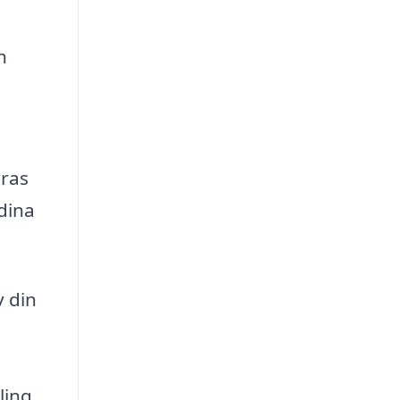
n
eras
 dina
v din
ling