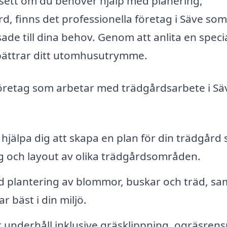
sett om du behöver hjälp med planering,
rd, finns det professionella företag i Säve so
e till dina behov. Genom att anlita en specia
rbättrar ditt utomhusutrymme.
företag som arbetar med trädgårdsarbete i Sä
 hjälpa dig att skapa en plan för din trädgård
ing och layout av olika trädgårdsområden.
 plantering av blommor, buskar och träd, sa
 bäst i din miljö.
underhåll inklusive gräsklippning, ogräsrens