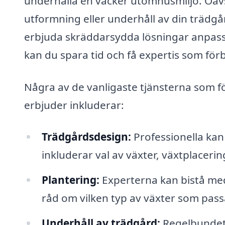
underhålla en vacker utomhusmiljö. Oav
utformning eller underhåll av din trädgå
erbjuda skräddarsydda lösningar anpassad
kan du spara tid och få expertis som fö
Några av de vanligaste tjänsterna som 
erbjuder inkluderar:
Trädgårdsdesign:
Professionella kan
inkluderar val av växter, växtplacer
Plantering:
Experterna kan bistå med
råd om vilken typ av växter som passar
Underhåll av trädgård:
Regelbundet 