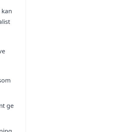
m kan
list
ve
 som
mt ge
ning