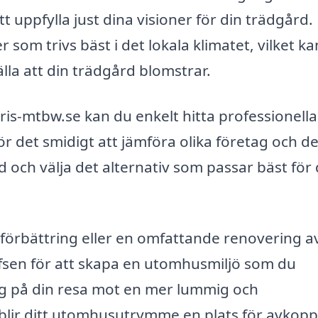
 uppfylla just dina visioner för din trädgård.
som trivs bäst i det lokala klimatet, vilket ka
lla att din trädgård blomstrar.
s-mtbw.se kan du enkelt hitta professionella
r det smidigt att jämföra olika företag och d
 och välja det alternativ som passar bäst för
 förbättring eller en omfattande renovering a
offsen för att skapa en utomhusmiljö som du
a dig på din resa mot en mer lummig och
 blir ditt utomhusutrymme en plats för avkopp