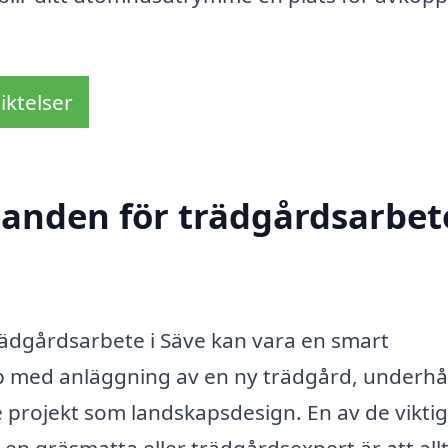
iktelser
danden för trädgårdsarbete
 trädgårdsarbete i Säve kan vara en smart
p med anläggning av en ny trädgård, underhål
de projekt som landskapsdesign. En av de vikti
en gräsmatta eller trädgårdsexpert är att allt