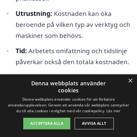
Utrustning:
Kostnaden kan öka
beroende på vilken typ av verktyg och
maskiner som behövs.
Tid:
Arbetets omfattning och tidslinje
påverkar också den totala kostnaden.
Företagets erfarenhet:
Etablerade
×
Denna webbplats använder
företag kan ha högre priser men
cookies
erbjuder oftast bättre garanti på sitt
Denna webbplats använder cookies för att förbättra
användarupplevelsen. Genom att använda vår webbplats samtycker
arbete.
du till alla cookies i enlighet med vår cookiepolicy.
Läs mer
ACCEPTERA ALLA
AVVISA ALLT
Geografiskt läge:
Priserna kan variera
beroende på var i Kattarp du befinner