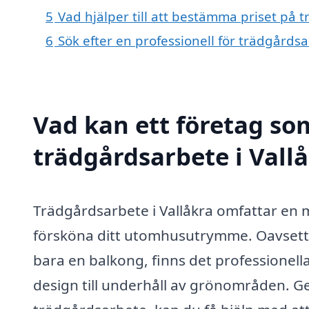
5
Vad hjälper till att bestämma priset på 
6
Sök efter en professionell för trädgårds
Vad kan ett företag som
trädgårdsarbete i Vallå
Trädgårdsarbete i Vallåkra omfattar en 
försköna ditt utomhusutrymme. Oavsett o
bara en balkong, finns det professionell
design till underhåll av grönområden. Ge