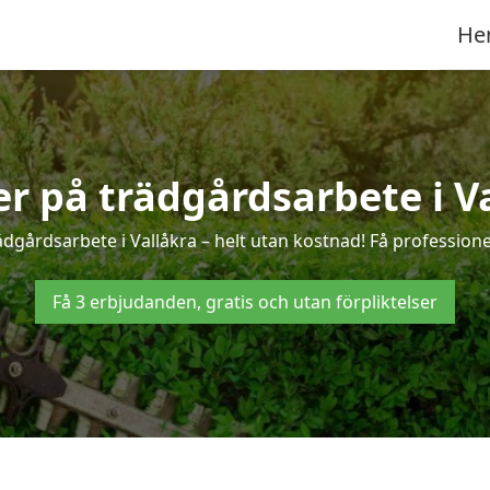
He
er på trädgårdsarbete i V
ädgårdsarbete i Vallåkra – helt utan kostnad! Få professione
Få 3 erbjudanden, gratis och utan förpliktelser