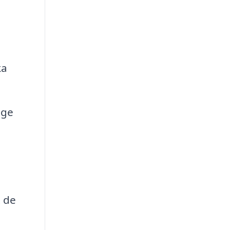
ka
 ge
t de