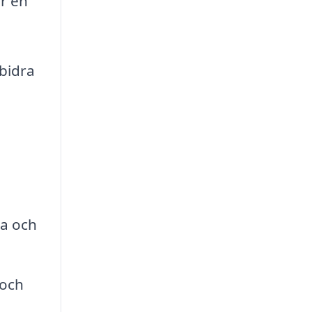
er en
 bidra
ja och
 och