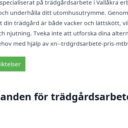
pecialiserat på trädgårdsarbete i Vallåkra er
 och underhålla ditt utomhusutrymme. Genom
t din trädgård är både vacker och lättskött, vi
h njutning. Tveka inte att utforska dina alter
behov med hjälp av xn--trdgrdsarbete-pris-mtb
iktelser
danden för trädgårdsarbete