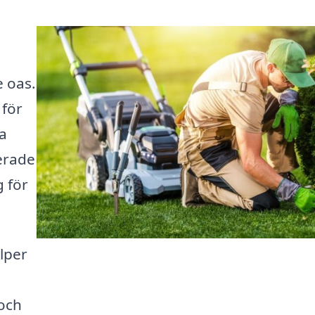
e oas.
 för
a
erade
g för
lper
och