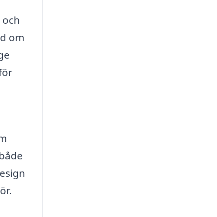
d och
and om
ge
för
om
 både
esign
ör.