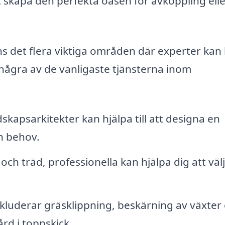
 skapa den perfekta oasen för avkoppling ell
s det flera viktiga områden där experter kan
några av de vanligaste tjänsterna inom
skapsarkitekter kan hjälpa till att designa en
h behov.
ch träd, professionella kan hjälpa dig att väl
luderar gräsklippning, beskärning av växter
rd i toppskick.