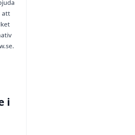
bjuda
 att
lket
nativ
w.se.
 i