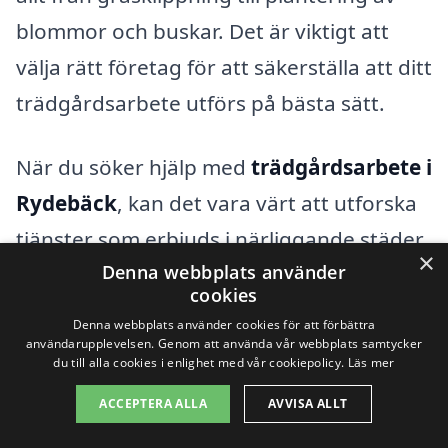
blommor och buskar. Det är viktigt att
välja rätt företag för att säkerställa att ditt
trädgårdsarbete utförs på bästa sätt.
När du söker hjälp med
trädgårdsarbete i
Rydebäck
, kan det vara värt att utforska
tjänster som erbjuds i närliggande städer.
×
Denna webbplats använder
Här är några av de städer där du också
cookies
kan hitta duktiga trädgårdsmästare:
Denna webbplats använder cookies för att förbättra
användarupplevelsen. Genom att använda vår webbplats samtycker
du till alla cookies i enlighet med vår cookiepolicy.
Läs mer
Helsingborg
ACCEPTERA ALLA
AVVISA ALLT
Hälsingborg