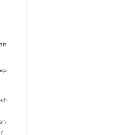
kan
kap
och
an
r