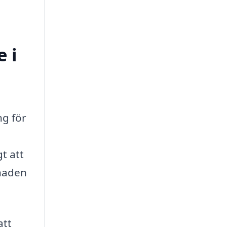
 i
ng för
t att
knaden
att