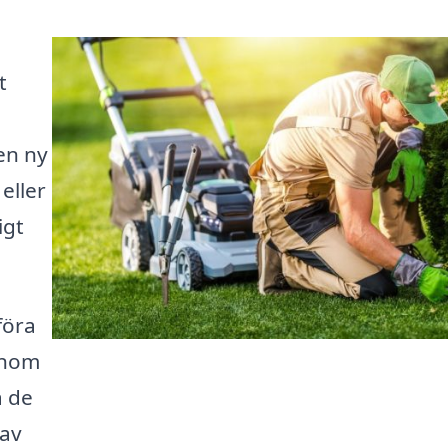
t
en ny
eller
igt
föra
 inom
å de
 av