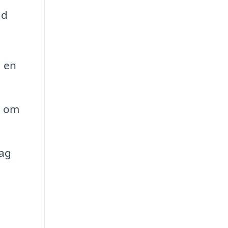
ad
a en
d om
tag