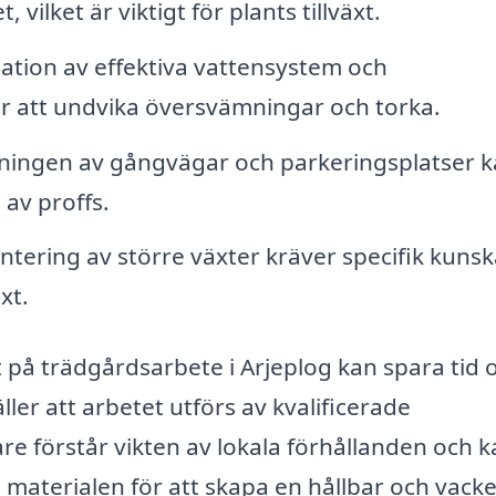
 vilket är viktigt för plants tillväxt.
lation av effektiva vattensystem och
r att undvika översvämningar och torka.
ingen av gångvägar och parkeringsplatser 
 av proffs.
tering av större växter kräver specifik kuns
xt.
at på trädgårdsarbete i Arjeplog kan spara tid 
ler att arbetet utförs av kvalificerade
e förstår vikten av lokala förhållanden och k
terialen för att skapa en hållbar och vacke