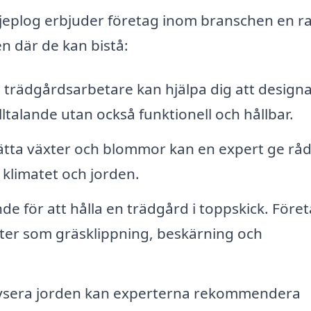
rjeplog erbjuder företag inom branschen en r
n där de kan bistå:
 trädgårdsarbetare kan hjälpa dig att design
lltalande utan också funktionell och hållbar.
sätta växter och blommor kan en expert ge rå
a klimatet och jorden.
e för att hålla en trädgård i toppskick. Före
ter som gräsklippning, beskärning och
ysera jorden kan experterna rekommendera