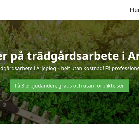
He
er på trädgårdsarbete i A
dgårdsarbete i Arjeplog – helt utan kostnad! Få profession
Få 3 erbjudanden, gratis och utan förpliktelser