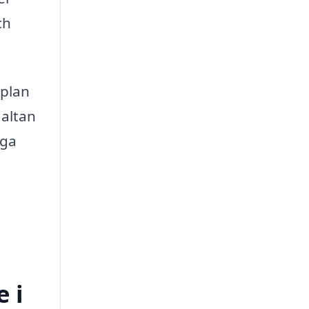
ch
 plan
 altan
iga
 i