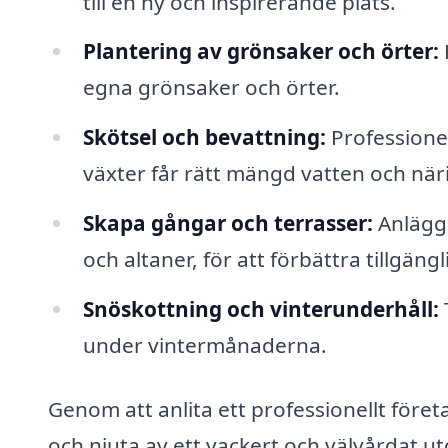
till en ny och inspirerande plats.
Plantering av grönsaker och örter:
egna grönsaker och örter.
Skötsel och bevattning:
Professionel
växter får rätt mängd vatten och när
Skapa gångar och terrasser:
Anläggn
och altaner, för att förbättra tillgä
Snöskottning och vinterunderhåll:
under vintermånaderna.
Genom att anlita ett professionellt före
och njuta av ett vackert och välvårdat 