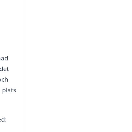
nad
 det
och
 plats
ed: