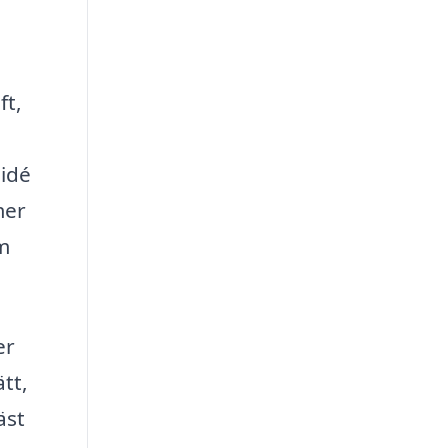
ft,
 idé
mer
m
er
tt,
äst