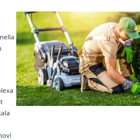
onella
n
plexa
t
kala
hov!