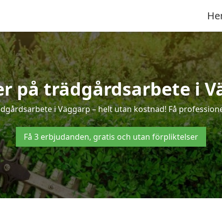
He
ter på trädgårdsarbete i V
ädgårdsarbete i Väggarp – helt utan kostnad! Få professione
Få 3 erbjudanden, gratis och utan förpliktelser