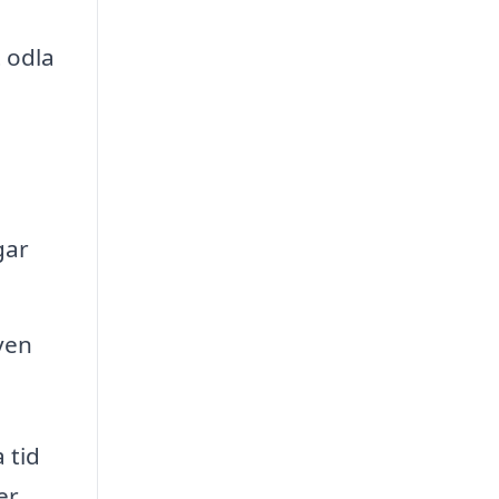
 odla
gar
även
 tid
er