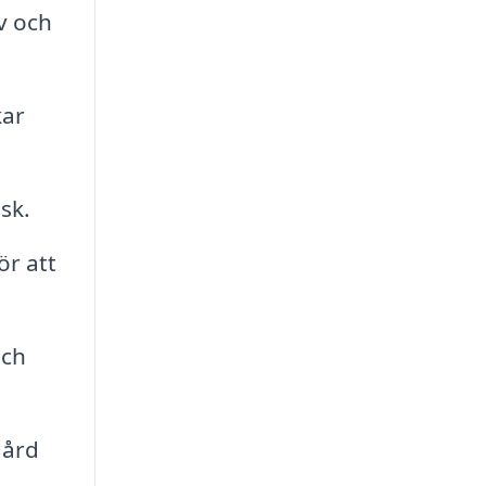
v och
kar
sk.
ör att
och
gård