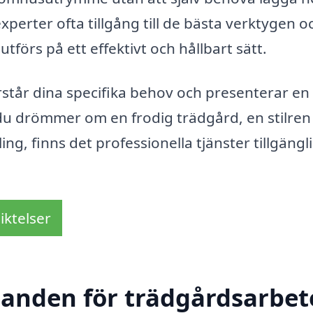
erter ofta tillgång till de bästa verktygen o
utförs på ett effektivt och hållbart sätt.
förstår dina specifika behov och presenterar en
u drömmer om en frodig trädgård, en stilren
g, finns det professionella tjänster tillgängl
iktelser
danden för trädgårdsarbete