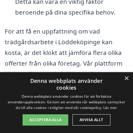
Detta kan vara en viktig faktor
beroende på dina specifika behov.
För att få en uppfattning om vad
trädgårdsarbete i Löddeköpinge kan
kosta, är det klokt att jämföra flera olika
offerter från olika företag. Vår plattform
hjälper dig att enkelt begära dessa
×
Denna webbplats använder
offerter, vilket gör det lättare för dig att
cookies
fatta ett informerat beslut. Ta hänsyn till
Denna webbplats använder cookies för att förbättra
användarupplevelsen. Genom att använda vår webbplats samtycker
varje företags expertis, omdömen och
du till alla cookies i enlighet med vår cookiepolicy.
Läs mer
vad de erbjuder för att säkerställa att du
ACCEPTERA ALLA
AVVISA ALLT
får den bästa möjliga tjänsten.