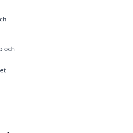
och
p och
det