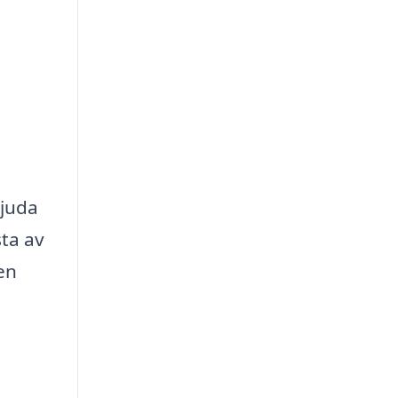
bjuda
sta av
en