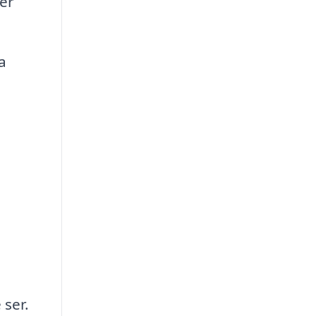
ner
a
 ser.