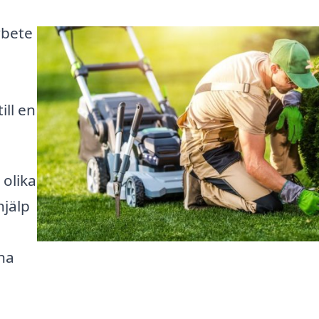
rbete
ill en
 olika
hjälp
na