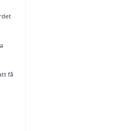
rdet
la
tt få