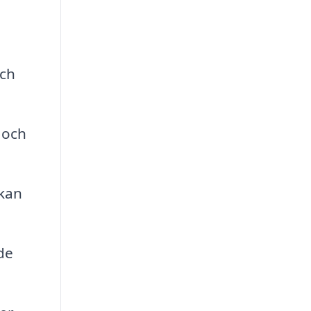
och
 och
 kan
de