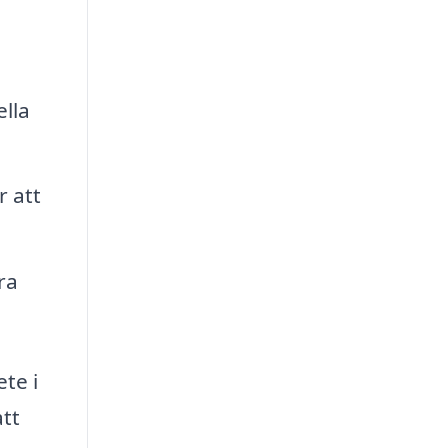
ella
r att
ra
te i
att