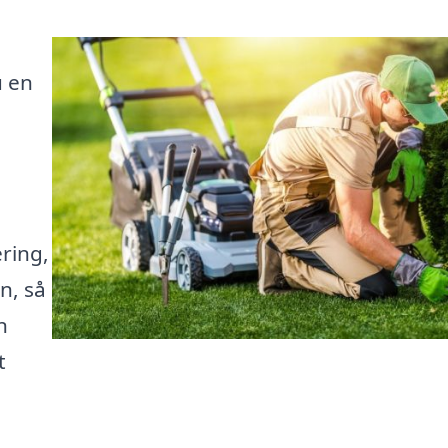
u en
ring,
n, så
n
t