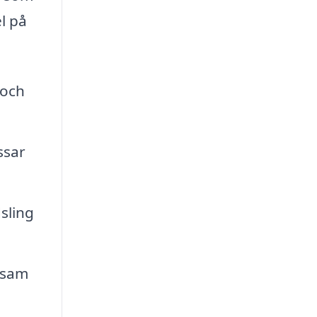
l på
 och
ssar
sling
osam