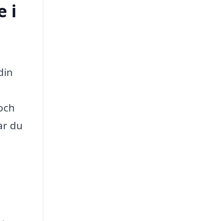
 i
din
 och
ar du