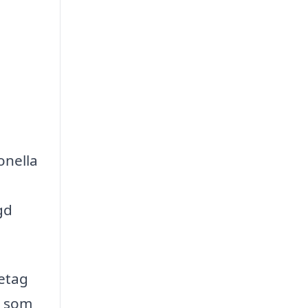
onella
gd
etag
r som