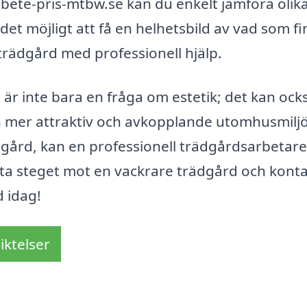
ete-pris-mtbw.se kan du enkelt jämföra olik
et möjligt att få en helhetsbild av vad som fi
 trädgård med professionell hjälp.
d är inte bara en fråga om estetik; det kan ock
en mer attraktiv och avkopplande utomhusmiljö
ädgård, kan en professionell trädgårdsarbetare
örsta steget mot en vackrare trädgård och kont
d idag!
iktelser