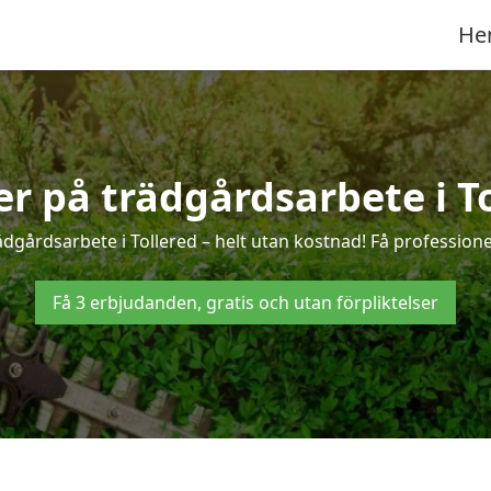
He
er på trädgårdsarbete i T
ädgårdsarbete i Tollered – helt utan kostnad! Få professione
Få 3 erbjudanden, gratis och utan förpliktelser