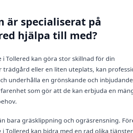
 är specialiserat på
red hjälpa till med?
 i Tollered kan göra stor skillnad för din
trädgård eller en liten uteplats, kan professi
 och underhålla en grönskande och inbjudande
erfarenhet som gör att de kan erbjuda en män
behov.
n bara gräsklippning och ogräsrensning. För
 i Tollered kan bidra med en rad olika tjänste