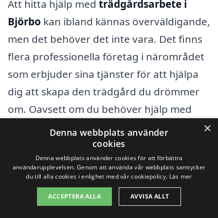
Att hitta hjälp med
trädgårdsarbete i
Björbo
kan ibland kännas överväldigande,
men det behöver det inte vara. Det finns
flera professionella företag i närområdet
som erbjuder sina tjänster för att hjälpa
dig att skapa den trädgård du drömmer
om. Oavsett om du behöver hjälp med
gräsklippning, plantering eller design av
×
Denna webbplats använder
trädgården kan du snabbt få kontakt med
cookies
Denna webbplats använder cookies för att förbättra
kvalificerade yrkespersoner.
användarupplevelsen. Genom att använda vår webbplats samtycker
du till alla cookies i enlighet med vår cookiepolicy.
Läs mer
När du söker efter trädgårdshjälp är det
ACCEPTERA ALLA
AVVISA ALLT
bra att veta att det finns flera städer i