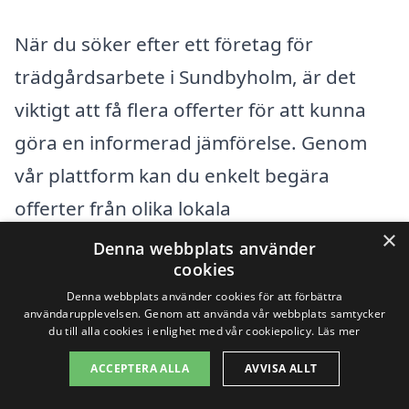
När du söker efter ett företag för
trädgårdsarbete i Sundbyholm, är det
viktigt att få flera offerter för att kunna
göra en informerad jämförelse. Genom
vår plattform kan du enkelt begära
offerter från olika lokala
×
tjänsteleverantörer. Vi rekommenderar
Denna webbplats använder
cookies
att du har en klar bild av vad du behöver
Denna webbplats använder cookies för att förbättra
hjälp med för att få så exakta offerter som
användarupplevelsen. Genom att använda vår webbplats samtycker
du till alla cookies i enlighet med vår cookiepolicy.
Läs mer
möjligt. Dessutom kan det vara bra att
läsa recensioner och omdömen från
ACCEPTERA ALLA
AVVISA ALLT
tidigare kunder för att säkerställa att du