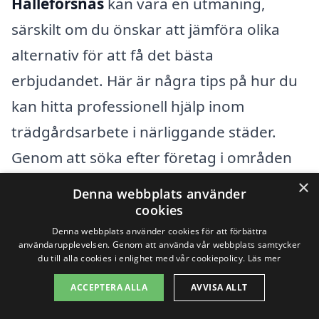
Hälleforsnäs
kan vara en utmaning,
särskilt om du önskar att jämföra olika
alternativ för att få det bästa
erbjudandet. Här är några tips på hur du
kan hitta professionell hjälp inom
trädgårdsarbete i närliggande städer.
Genom att söka efter företag i områden
som
Länna
, Försjö,
Tuna
, Björhult,
×
Denna webbplats använder
Grytsjö,
Kolsva
, Bristorp, Höö och Bläcksjö
cookies
kan du få en bra översikt över tillgängliga
Denna webbplats använder cookies för att förbättra
användarupplevelsen. Genom att använda vår webbplats samtycker
tjänster.
du till alla cookies i enlighet med vår cookiepolicy.
Läs mer
ACCEPTERA ALLA
AVVISA ALLT
När du letar efter företag, här är några