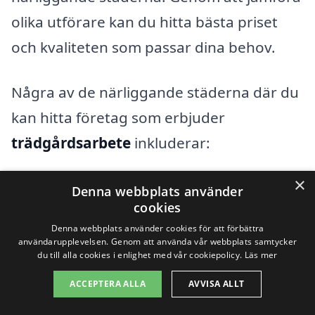
olika utförare kan du hitta bästa priset
och kvaliteten som passar dina behov.
Några av de närliggande städerna där du
kan hitta företag som erbjuder
trädgårdsarbete
inkluderar:
×
Nyköping
Denna webbplats använder
cookies
Oxelösund
Denna webbplats använder cookies för att förbättra
användarupplevelsen. Genom att använda vår webbplats samtycker
Tystberga
du till alla cookies i enlighet med vår cookiepolicy.
Läs mer
ACCEPTERA ALLA
AVVISA ALLT
Stigtomta