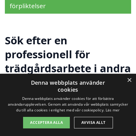
förpliktelser
Sök efter en
professionell för
trädgårdsarbete i andra
städer nära Oxelösund
×
Denna webbplats använder
cookies
Denna webbplats använder cookies för att förbättra
Att hålla en trädgård i toppskick kan vara
användarupplevelsen. Genom att använda vår webbplats samtycker
du till alla cookies i enlighet med vår cookiepolicy.
Läs mer
en utmaning, och ibland kan det vara bra
ACCEPTERA ALLA
AVVISA ALLT
att söka hjälp utanför Oxelösund. Om du