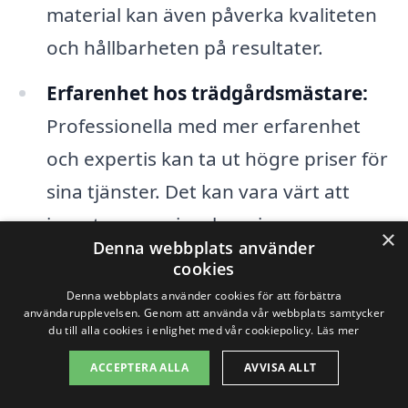
material kan även påverka kvaliteten
och hållbarheten på resultater.
Erfarenhet hos trädgårdsmästare:
Professionella med mer erfarenhet
och expertis kan ta ut högre priser för
sina tjänster. Det kan vara värt att
investera mer i en kunnig
×
Denna webbplats använder
trädgårdsmästare för bästa resultat.
cookies
Denna webbplats använder cookies för att förbättra
De olika faktorerna ovan bidrar till att
användarupplevelsen. Genom att använda vår webbplats samtycker
du till alla cookies i enlighet med vår cookiepolicy.
Läs mer
skapa en unik prisbild för
ACCEPTERA ALLA
AVVISA ALLT
trädgårdsarbete i Själsö
. Genom att ha