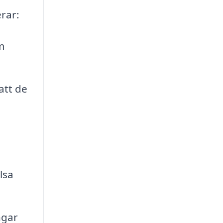
rar:
m
att de
lsa
ngar