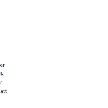
ver
lla
m
 att