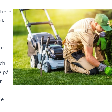
rbete
dla
ar.
och
e på
r
de