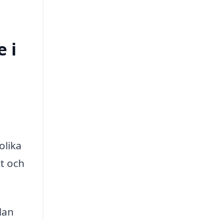
 i
olika
et och
lan