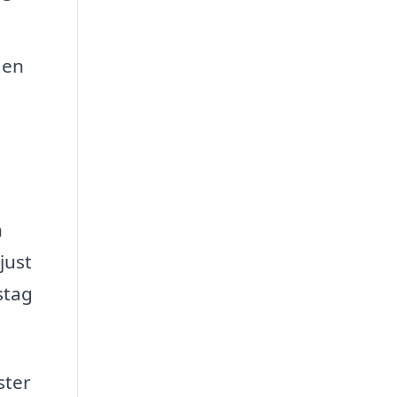
 en
h
just
stag
ster