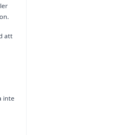
ler
ion.
d att
 inte