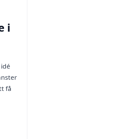
 i
 idé
änster
t få