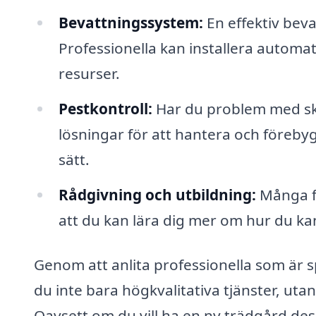
Bevattningssystem:
En effektiv bev
Professionella kan installera automa
resurser.
Pestkontroll:
Har du problem med sk
lösningar för att hantera och föreby
sätt.
Rådgivning och utbildning:
Många fö
att du kan lära dig mer om hur du ka
Genom att anlita professionella som är s
du inte bara högkvalitativa tjänster, utan
Oavsett om du vill ha en ny trädgård desi