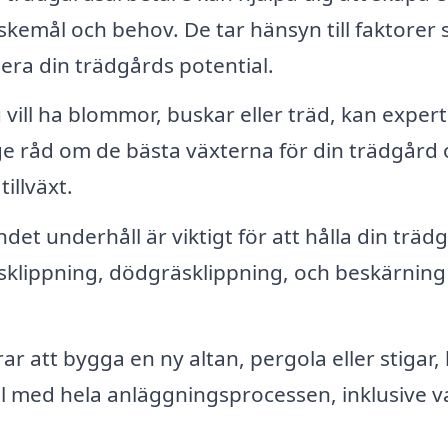
kemål och behov. De tar hänsyn till faktorer
era din trädgårds potential.
vill ha blommor, buskar eller träd, kan expert
e råd om de bästa växterna för din trädgård 
illväxt.
et underhåll är viktigt för att hålla din träd
äsklippning, dödgräsklippning, och beskärning
r att bygga en ny altan, pergola eller stigar,
ll med hela anläggningsprocessen, inklusive v