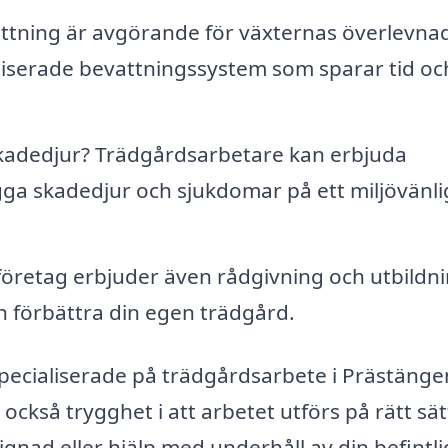
attning är avgörande för växternas överlevna
tiserade bevattningssystem som sparar tid oc
adedjur? Trädgårdsarbetare kan erbjuda
gga skadedjur och sjukdomar på ett miljövänli
retag erbjuder även rådgivning och utbildni
n förbättra din egen trädgård.
pecialiserade på trädgårdsarbete i Prästänge
 också trygghet i att arbetet utförs på rätt sät
gnad eller hjälp med underhåll av din befintli