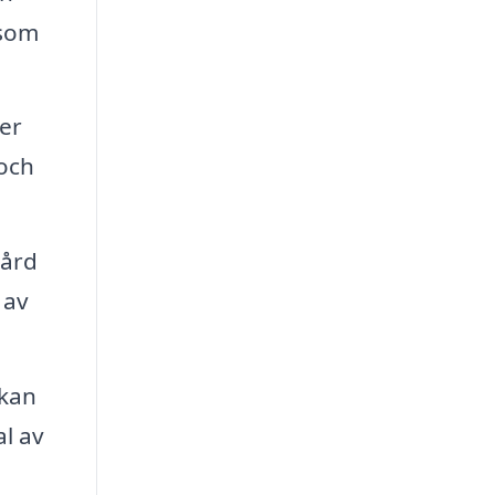
 som
er
och
gård
 av
 kan
al av