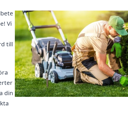
rbete
e! Vi
 till
öra
erter
a din
ekta