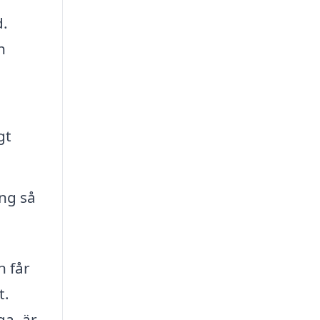
d.
h
gt
ng så
n får
t.
ga, är