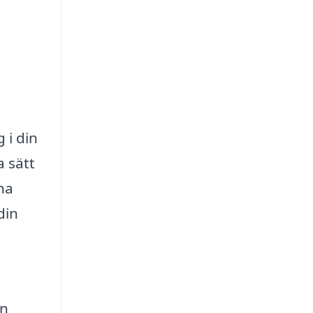
 i din
a sätt
na
din
en