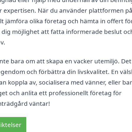
har expertisen. När du använder plattformen p
t jämföra olika företag och hämta in offert fö
dig möjlighet att fatta informerade beslut oc
v.
inte bara om att skapa en vacker utemiljö. Det
gendom och förbättra din livskvalitet. En väls
an koppla av, socialisera med vänner, eller ba
get och anlita ett professionellt företag för
mträdgård väntar!
iktelser