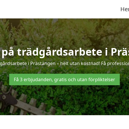
He
r på trädgårdsarbete i Pr
gårdsarbete i Prästängen – helt utan kostnad! Få professio
Få 3 erbjudanden, gratis och utan förpliktelser