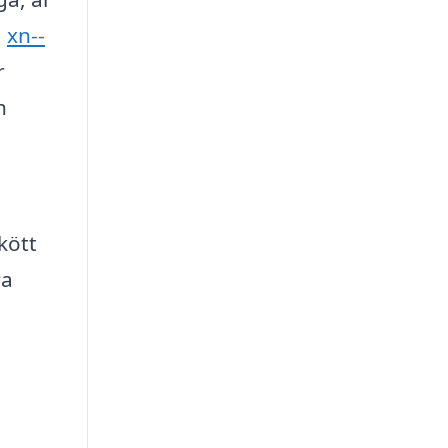
å
xn--
r
h
kött
ra