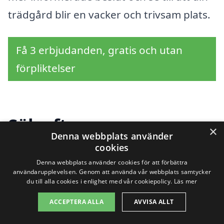
trädgård blir en vacker och trivsam plats.
Få 3 erbjudanden, gratis och utan
förpliktelser
Sök efter en
×
Denna webbplats använder
professionell för
cookies
Denna webbplats använder cookies för att förbättra
trädgårdsarbete i andra
användarupplevelsen. Genom att använda vår webbplats samtycker
du till alla cookies i enlighet med vår cookiepolicy.
Läs mer
städer nära Åmotfors
ACCEPTERA ALLA
AVVISA ALLT