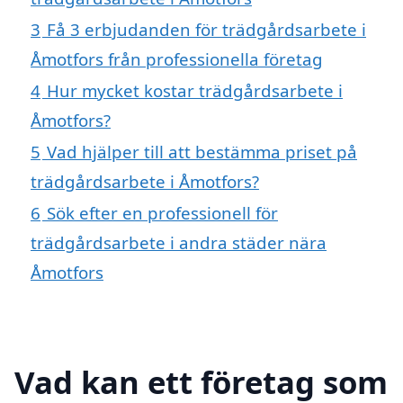
3
Få 3 erbjudanden för trädgårdsarbete i
Åmotfors från professionella företag
4
Hur mycket kostar trädgårdsarbete i
Åmotfors?
5
Vad hjälper till att bestämma priset på
trädgårdsarbete i Åmotfors?
6
Sök efter en professionell för
trädgårdsarbete i andra städer nära
Åmotfors
Vad kan ett företag som