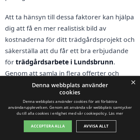
Att ta hänsyn till dessa faktorer kan hjälpa
dig att få en mer realistisk bild av
kostnaderna för ditt trädgårdsprojekt och
säkerställa att du får ett bra erbjudande
för
trädgårdsarbete i Lundsbrunn
.
Genom att samla in flera offerter och
×
ställa frågor till företagen kan du också
Denna webbplats använder
cookies
förhandla fram det bästa priset och göra
Denna webbplats använder cookies för att förbättra
ett informerat val för din trädgård.
användarupplevelsen. Genom att använda vår webbplats samtycker
du till alla cookies i enlighet med vår cookiepolicy.
Läs mer
ACCEPTERA ALLA
AVVISA ALLT
Få 3 erbjudanden, gratis och utan