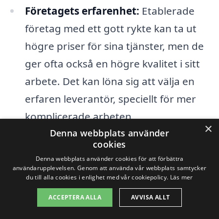
Företagets erfarenhet:
Etablerade
företag med ett gott rykte kan ta ut
högre priser för sina tjänster, men de
ger ofta också en högre kvalitet i sitt
arbete. Det kan löna sig att välja en
erfaren leverantör, speciellt för mer
komplicerade arbeten.
×
Denna webbplats använder
Tidpunkt för arbetet:
Under
cookies
högsäsongen för trädgårdsarbete kan
Denna webbplats använder cookies för att förbättra
användarupplevelsen. Genom att använda vår webbplats samtycker
priserna stiga på grund av
du till alla cookies i enlighet med vår cookiepolicy.
Läs mer
efterfrågan. Om du kan planera ditt
ACCEPTERA ALLA
AVVISA ALLT
arbete under lågsäsongen kan det