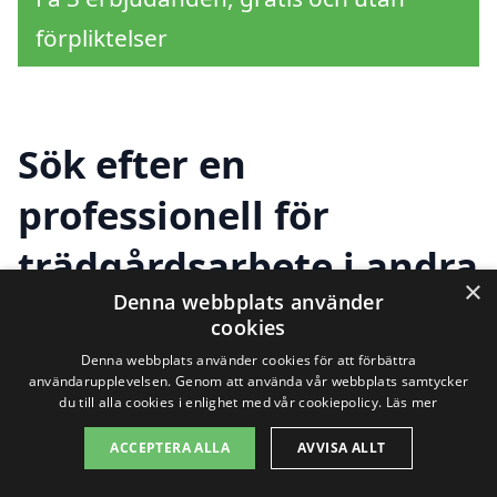
förpliktelser
Sök efter en
professionell för
trädgårdsarbete i andra
×
Denna webbplats använder
städer nära Veberöd
cookies
Denna webbplats använder cookies för att förbättra
användarupplevelsen. Genom att använda vår webbplats samtycker
Att hitta kvalificerad hjälp för
du till alla cookies i enlighet med vår cookiepolicy.
Läs mer
trädgårdsarbete i Veberöd
är enkelt och
ACCEPTERA ALLA
AVVISA ALLT
smidigt. Genom plattformen xn--