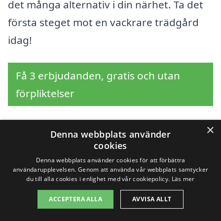
det många alternativ i din närhet. Ta det
första steget mot en vackrare trädgård
idag!
Få 3 erbjudanden, gratis och utan
förpliktelser
×
Denna webbplats använder
Sök efter en
cookies
Denna webbplats använder cookies för att förbättra
professionell för
användarupplevelsen. Genom att använda vår webbplats samtycker
du till alla cookies i enlighet med vår cookiepolicy.
Läs mer
trädgårdsarbete i andra
ACCEPTERA ALLA
AVVISA ALLT
städer nära