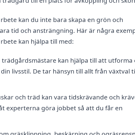
n trädgård till en plats för avkoppling och skö
rbete kan du inte bara skapa en grön och
ara tid och ansträngning. Här är några exemp
bete kan hjälpa till med:
 trädgårdsmästare kan hjälpa till att utforma
livsstil. De tar hänsyn till allt från växtval ti
skar och träd kan vara tidskrävande och kräv
åt experterna göra jobbet så att du får en
om gräsklippning, beskärning och ogräsrensn