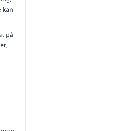
e kan
at på
er,
 grön