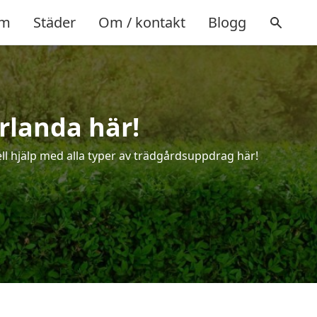
m
Städer
Om / kontakt
Blogg
örlanda här!
ell hjälp med alla typer av trädgårdsuppdrag här!