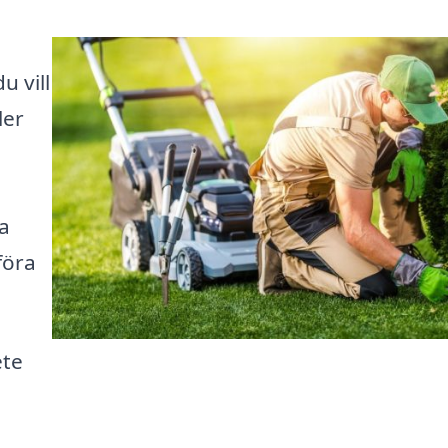
u vill
ler
a
föra
ete