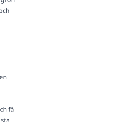
 och
ren
ch få
ästa