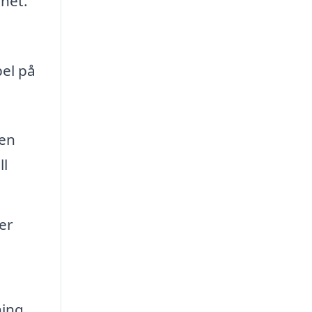
nhet.
el på
 en
ll
er
ing,