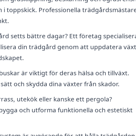
n i toppskick. Professionella trädgårdsmästar
nkt.
rd setts bättre dagar? Ett företag specialiser
alisera din trädgård genom att uppdatera växt
dskapet.
skar är viktigt för deras hälsa och tillväxt.
 sätt och skydda dina växter från skador.
rrass, utekök eller kanske ett pergola?
 bygga och utforma funktionella och estetiskt
system är avgörande för att hålla trädgården