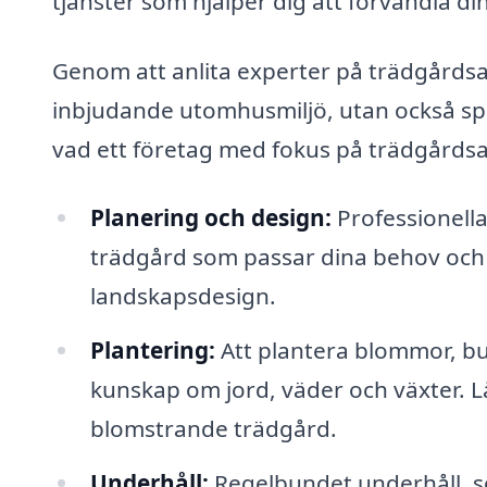
tjänster som hjälper dig att förvandla di
Genom att anlita experter på trädgårdsa
inbjudande utomhusmiljö, utan också sp
vad ett företag med fokus på trädgårdsar
Planering och design:
Professionella
trädgård som passar dina behov och din 
landskapsdesign.
Plantering:
Att plantera blommor, bu
kunskap om jord, väder och växter. L
blomstrande trädgård.
Underhåll:
Regelbundet underhåll, s