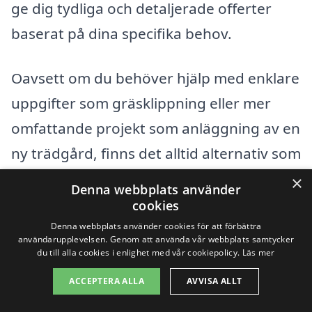
ge dig tydliga och detaljerade offerter
baserat på dina specifika behov.
Oavsett om du behöver hjälp med enklare
uppgifter som gräsklippning eller mer
omfattande projekt som anläggning av en
ny trädgård, finns det alltid alternativ som
kan passa din budget. Med rätt
×
Denna webbplats använder
information och hjälp kan du hitta
cookies
prisvärda och kompetenta tjänster för allt
Denna webbplats använder cookies för att förbättra
användarupplevelsen. Genom att använda vår webbplats samtycker
som rör trädgårdsarbete i Ingelsträde.
du till alla cookies i enlighet med vår cookiepolicy.
Läs mer
ACCEPTERA ALLA
AVVISA ALLT
Få 3 erbjudanden, gratis och utan