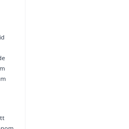
id
de
om
som
tt
Genom