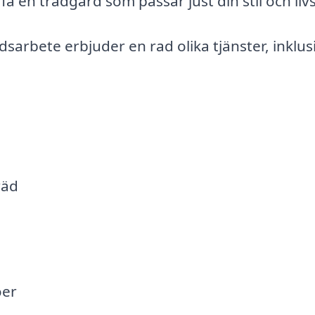
 en trädgård som passar just din stil och livss
sarbete erbjuder en rad olika tjänster, inklus
räd
öer