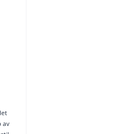
det
p av