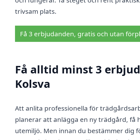
och fungerar. Ta steget och rent praktis
trivsam plats.
Få 3 erbjudanden, gratis och utan förpl
Få alltid minst 3 erbju
Kolsva
Att anlita professionella för trädgårdsarb
planerar att anlägga en ny trädgård, få h
utemiljö. Men innan du bestämmer dig för 