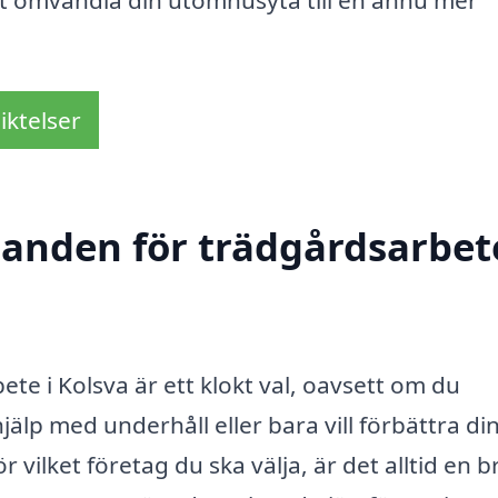
kt omvandla din utomhusyta till en ännu mer
iktelser
danden för trädgårdsarbete
ete i Kolsva är ett klokt val, oavsett om du
jälp med underhåll eller bara vill förbättra di
vilket företag du ska välja, är det alltid en b