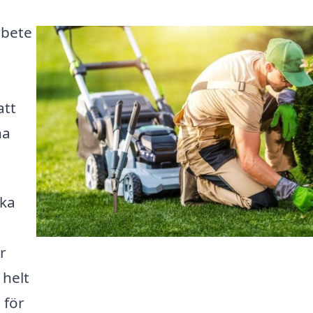
rbete
att
na
öka
r
 helt
 för