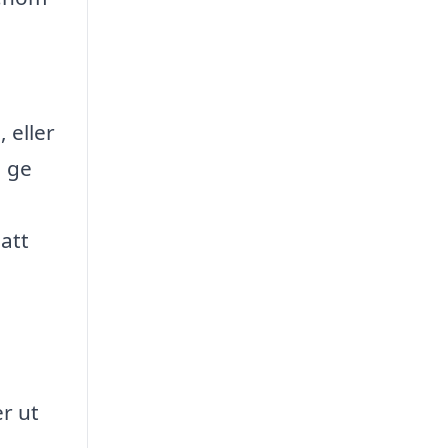
 eller
a ge
 att
er ut