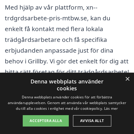
Med hjälp av vår plattform, xn--
trdgrdsarbete-pris-mtbw.se, kan du
enkelt få kontakt med flera lokala
trädgårdsarbetare och få specifika
erbjudanden anpassade just för dina
behov i Grillby. Vi gör det enkelt för dig att
hitta rätt företag för ditt trädgårdsarbete!
×
Denna webbplats använder
cookies
Få 3 erbjudanden, gratis och utan
Denna webbplats använder cookies för att förbättra
förpliktelser
användarupplevelsen. Genom att använda vår webbplats samtycker
du till alla cookies i enlighet med vår cookiepolicy.
Läs mer
ACCEPTERA ALLA
AVVISA ALLT