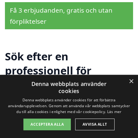
Få 3 erbjudanden, gratis och utan
förpliktelser
Sök efter en
professionell för
×
trädgårdsarbete i andra
Denna webbplats använder
cookies
städer nära Sigtuna
Denna webbplats använder cookies för att förbättra
användarupplevelsen. Genom att använda vår webbplats samtycker
du till alla cookies i enlighet med vår cookiepolicy.
Läs mer
Att hitta rätt hjälp för
trädgårdsarbete i
ACCEPTERA ALLA
AVVISA ALLT
Sigtuna
kan vara en utmaning, särskilt