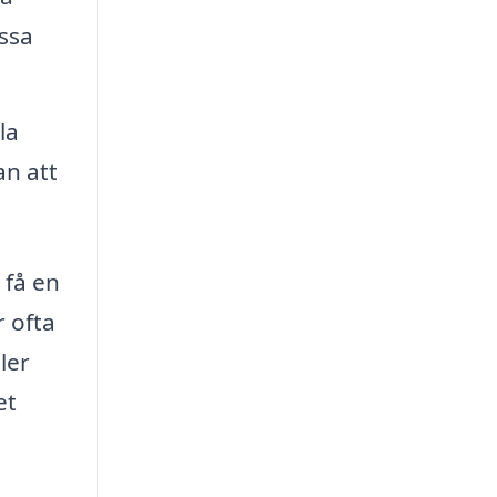
ssa
la
an att
 få en
 ofta
ler
et