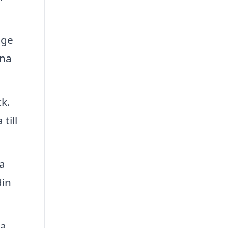
 ge
rna
k.
till
a
din
ra