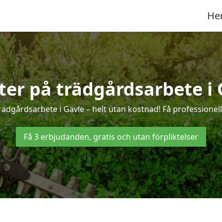
He
rter på trädgårdsarbete i 
rädgårdsarbete i Gävle – helt utan kostnad! Få professionel
Få 3 erbjudanden, gratis och utan förpliktelser