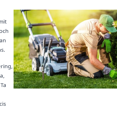
mit
 och
kan
as.
ring,
a,
 Ta
cis