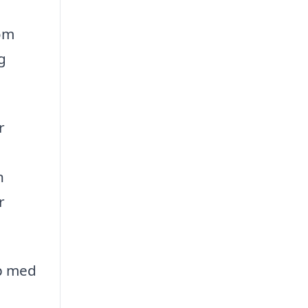
som
g
r
n
r
lp med