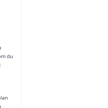
a
 om du
t
plan
h