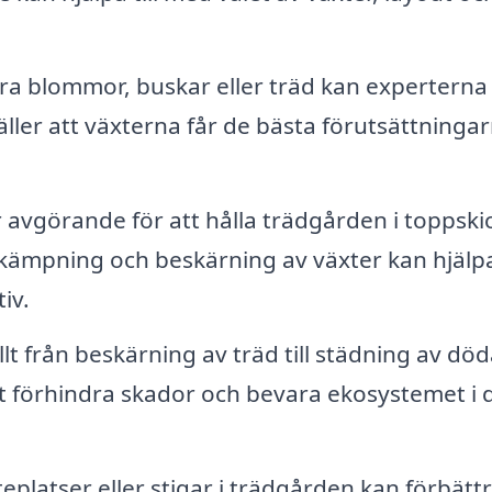
era blommor, buskar eller träd kan experterna
äller att växterna får de bästa förutsättninga
avgörande för att hålla trädgården i toppskic
ämpning och beskärning av växter kan hjälpa 
iv.
t från beskärning av träd till städning av död
 att förhindra skador och bevara ekosystemet i 
eplatser eller stigar i trädgården kan förbätt