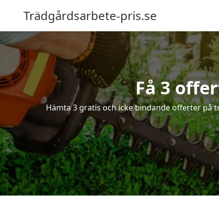
Trädgårdsarbete-pris.se
Få 3 offe
Hämta 3 gratis och icke bindande offerter på t