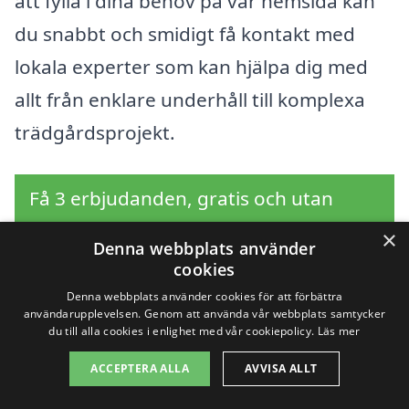
att fylla i dina behov på vår hemsida kan
du snabbt och smidigt få kontakt med
lokala experter som kan hjälpa dig med
allt från enklare underhåll till komplexa
trädgårdsprojekt.
Få 3 erbjudanden, gratis och utan
förpliktelser
×
Denna webbplats använder
cookies
Denna webbplats använder cookies för att förbättra
användarupplevelsen. Genom att använda vår webbplats samtycker
Sök efter en
du till alla cookies i enlighet med vår cookiepolicy.
Läs mer
professionell för
ACCEPTERA ALLA
AVVISA ALLT