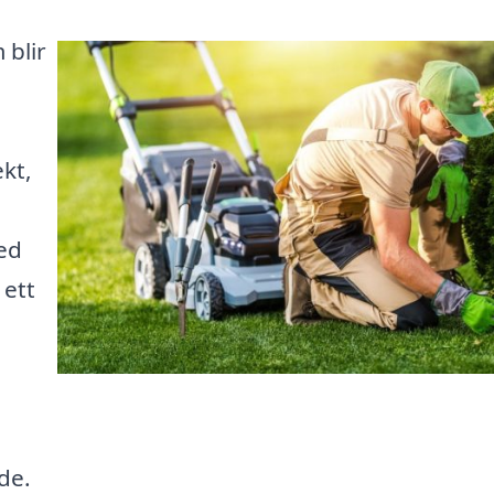
blir
kt,
ed
 ett
de.