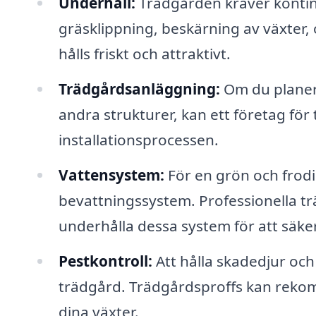
Underhåll:
Trädgården kräver kontin
gräsklippning, beskärning av växter, o
hålls friskt och attraktivt.
Trädgårdsanläggning:
Om du planera
andra strukturer, kan ett företag för
installationsprocessen.
Vattensystem:
För en grön och frodig
bevattningssystem. Professionella tr
underhålla dessa system för att säker
Pestkontroll:
Att hålla skadedjur oc
trädgård. Trädgårdsproffs kan reko
dina växter.