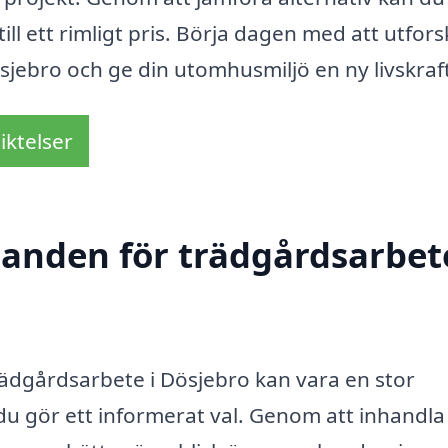
till ett rimligt pris. Börja dagen med att utfor
sjebro och ge din utomhusmiljö en ny livskraf
iktelser
danden för trädgårdsarbete
 trädgårdsarbete i Dösjebro kan vara en stor
t du gör ett informerat val. Genom att inhandla