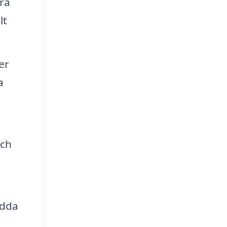
ra
lt
er
a
och
ydda