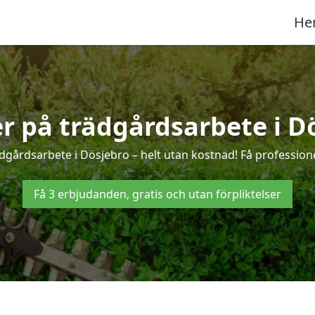
He
er på trädgårdsarbete i D
dgårdsarbete i Dösjebro – helt utan kostnad! Få profession
Få 3 erbjudanden, gratis och utan förpliktelser