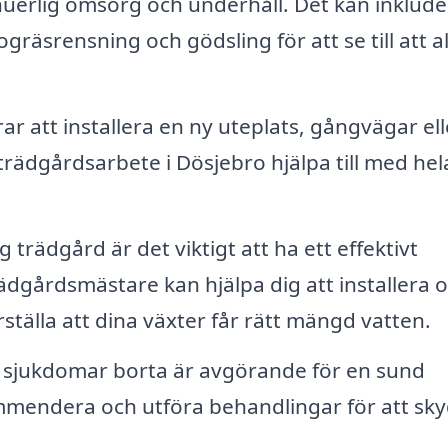
uerlig omsorg och underhåll. Det kan inklude
gräsrensning och gödsling för att se till att al
r att installera en ny uteplats, gångvägar ell
 trädgårdsarbete i Dösjebro hjälpa till med hel
 trädgård är det viktigt att ha ett effektivt
ädgårdsmästare kan hjälpa dig att installera 
ställa att dina växter får rätt mängd vatten.
h sjukdomar borta är avgörande för en sund
mmendera och utföra behandlingar för att sk