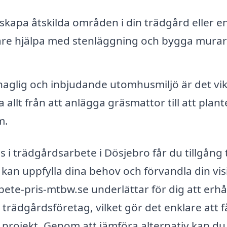
skapa åtskilda områden i din trädgård eller e
tare hjälpa med stenläggning och bygga mura
aglig och inbjudande utomhusmiljö är det vik
llt från att anlägga gräsmattor till att plant
m.
 i trädgårdsarbete i Dösjebro får du tillgång ti
kan uppfylla dina behov och förvandla din vis
rbete-pris-mtbw.se underlättar för dig att erhå
 trädgårdsföretag, vilket gör det enklare att f
t projekt. Genom att jämföra alternativ kan du