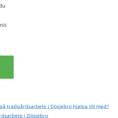
 du
oss
 på trädgårdsarbete i Dösjebro hjälpa till med?
rdsarbete i Dösjebro