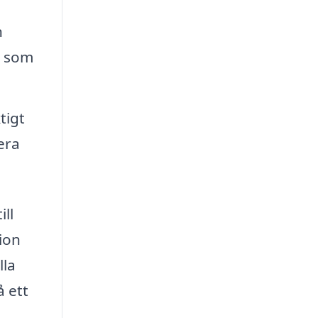
n
r som
tigt
era
ll
ion
lla
å ett