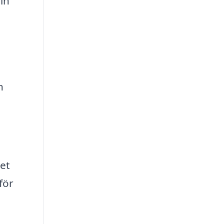
in
n
ret
för