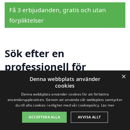
Få 3 erbjudanden, gratis och utan
förpliktelser
Sök efter en
professionell för
×
trädgårdsarbete i andra
Denna webbplats använder
cookies
städer nära Arvidsvik
Denna webbplats använder cookies för att förbättra
användarupplevelsen. Genom att använda vår webbplats samtycker
du till alla cookies i enlighet med vår cookiepolicy.
Läs mer
Att hitta rätt hjälp till
trädgårdsarbete i
ACCEPTERA ALLA
AVVISA ALLT
Arvidsvik
kan vara en utmaning, men det