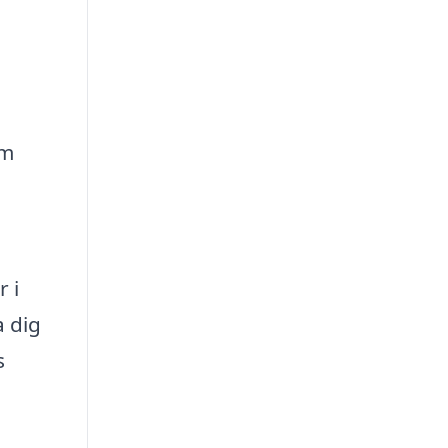
om
 i
a dig
s