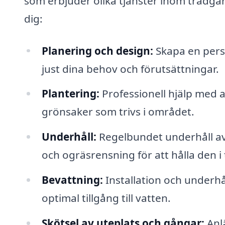
som erbjuder olika tjänster inom trädgår
dig:
Planering och design:
Skapa en pers
just dina behov och förutsättningar.
Plantering:
Professionell hjälp med a
grönsaker som trivs i området.
Underhåll:
Regelbundet underhåll av 
och ogräsrensning för att hålla den i
Bevattning:
Installation och underhå
optimal tillgång till vatten.
Skötsel av uteplats och gångar:
Anlä