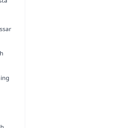
stå
ssar
ch
ning
ch