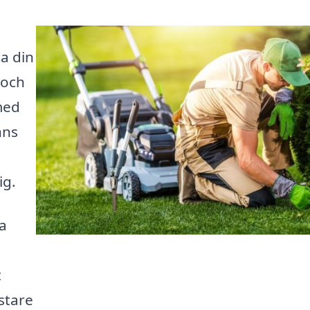
a din
 och
med
nns
ig.
ta
t
stare