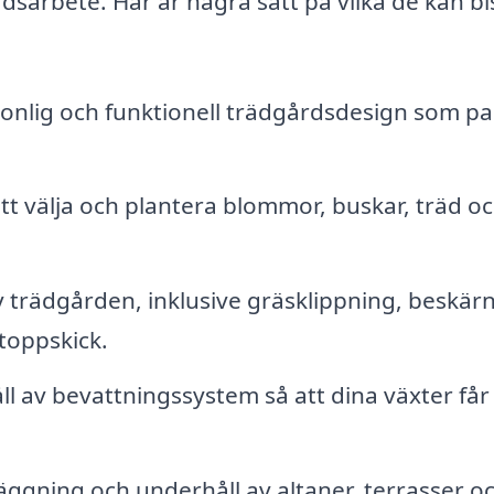
dsarbete. Här är några sätt på vilka de kan bi
onlig och funktionell trädgårdsdesign som pa
tt välja och plantera blommor, buskar, träd o
trädgården, inklusive gräsklippning, beskär
 toppskick.
ll av bevattningssystem så att dina växter får
ggning och underhåll av altaner, terrasser o