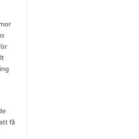
mmor
ås
för
lt
ing
de
att få