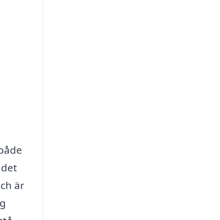
 både
 det
och är
ag