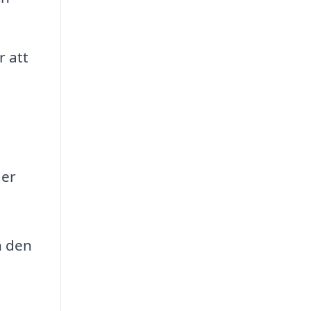
r att
der
h den