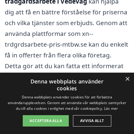
trädgårdsarbete i Vedevåg
kan hjälpa
dig att få en bättre förståelse för priserna
och vilka tjänster som erbjuds. Genom att
använda plattformar som xn--
trdgrdsarbete-pris-mtbw.se kan du enkelt
få in offerter från flera olika företag.
Detta gör att du kan fatta ett informerat
beslut baserat på både pris och kvalitet.
×
Denna webbplats använder
cookies
Oavsett om du planerar en mindre
Denna webbplats använder cookies för att förbättra
användarupplevelsen. Genom att använda vår webbplats samtycker
ändring i din trädgård eller ett
du till alla cookies i enlighet med vår cookiepolicy.
Läs mer
omfattande projekt, är det alltid en god
ACCEPTERA ALLA
AVVISA ALLT
idé att ha tydliga mål och en budget i