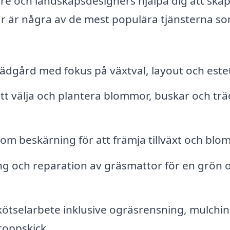
re och landskapsdesigners hjälpa dig att ska
är är några av de mest populära tjänsterna s
rädgård med fokus på växtval, layout och estet
tt välja och plantera blommor, buskar och trä
m beskärning för att främja tillväxt och blo
ng och reparation av gräsmattor för en grön 
ötselarbete inklusive ogräsrensning, mulchi
toppskick.