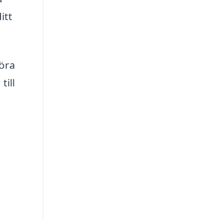
itt
föra
till