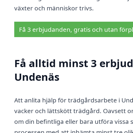
växter och människor trivs.
Få 3 erbjudanden, gratis och utan förpl
Få alltid minst 3 erbju
Undenäs
Att anlita hjälp för trädgårdsarbete i Un
vacker och lättskött trädgård. Oavsett o
om din befintliga eller bara utföra vissa s
processen med att inhämta minst tre oli