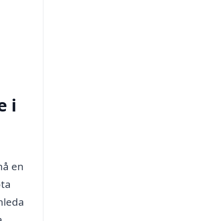
 i
nå en
öta
inleda
a