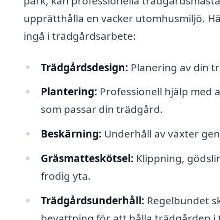
park, kan professionella trädgårdsmästa
upprätthålla en vacker utomhusmiljö. H
ingå i trädgårdsarbete:
Trädgårdsdesign:
Planering av din t
Plantering:
Professionell hjälp med a
som passar din trädgård.
Beskärning:
Underhåll av växter geno
Gräsmatteskötsel:
Klippning, gödsli
frodig yta.
Trädgårdsunderhåll:
Regelbundet sk
bevattning för att hålla trädgården i 