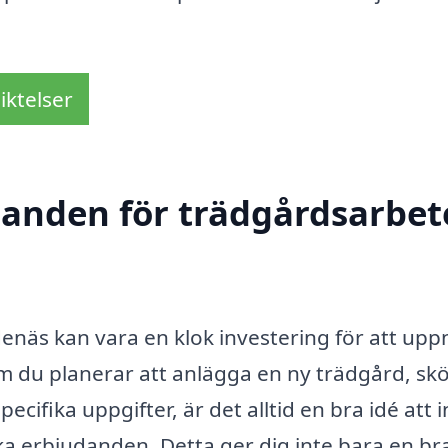
iktelser
danden för trädgårdsarbete
denäs kan vara en klok investering för att upp
m du planerar att anlägga en ny trädgård, sk
pecifika uppgifter, är det alltid en bra idé att 
ka erbjudanden. Detta ger dig inte bara en br