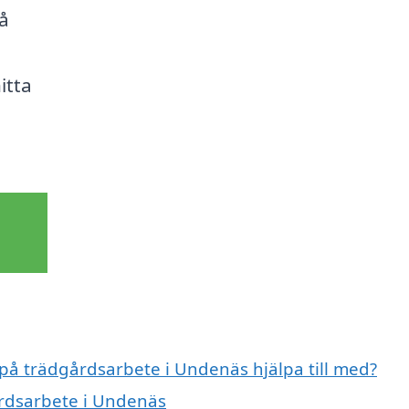
få
itta
 på trädgårdsarbete i Undenäs hjälpa till med?
årdsarbete i Undenäs