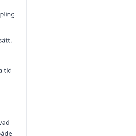
pling
sätt.
 tid
 vad
 både