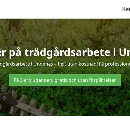
He
er på trädgårdsarbete i 
ädgårdsarbete i Undenäs – helt utan kostnad! Få professione
Få 3 erbjudanden, gratis och utan förpliktelser