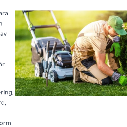
ara
n
 av
ör
ring,
rd,
form