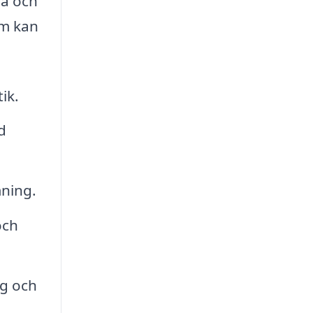
pa och
om kan
ik.
d
mning.
och
ng och