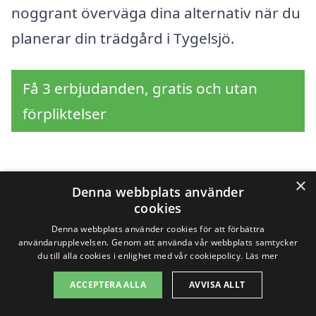
noggrant överväga dina alternativ när du
planerar din trädgård i Tygelsjö.
Få 3 erbjudanden, gratis och utan
förpliktelser
×
Sök efter en
Denna webbplats använder
cookies
professionell för
Denna webbplats använder cookies för att förbättra
användarupplevelsen. Genom att använda vår webbplats samtycker
trädgårdsarbete i andra
du till alla cookies i enlighet med vår cookiepolicy.
Läs mer
städer nära Tygelsjö
ACCEPTERA ALLA
AVVISA ALLT