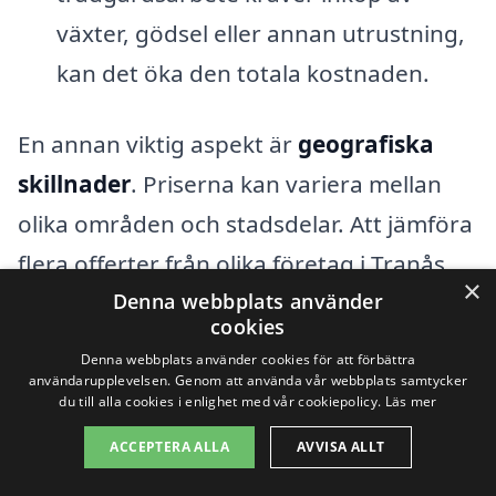
växter, gödsel eller annan utrustning,
kan det öka den totala kostnaden.
En annan viktig aspekt är
geografiska
skillnader
. Priserna kan variera mellan
olika områden och stadsdelar. Att jämföra
flera offerter från olika företag i Tranås
×
kan ge dig en tydligare bild av vad som är
Denna webbplats använder
cookies
rimligt att betala.
Denna webbplats använder cookies för att förbättra
användarupplevelsen. Genom att använda vår webbplats samtycker
du till alla cookies i enlighet med vår cookiepolicy.
Läs mer
Genom att använda vår plattform kan du
ACCEPTERA ALLA
AVVISA ALLT
enkelt få en översikt över olika företag
som erbjuder trädgårdsarbete i Tranås.