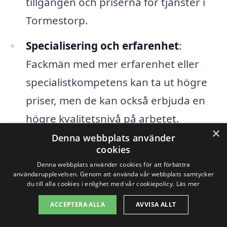
tillgången och priserna för tjänster i
Tormestorp.
Specialisering och erfarenhet
:
Fackmän med mer erfarenhet eller
specialistkompetens kan ta ut högre
priser, men de kan också erbjuda en
högre kvalitetsnivå på arbetet.
×
Denna webbplats använder
Materialkostnader
: Om ditt
cookies
trädgårdsarbete inkluderar inköp av
Denna webbplats använder cookies för att förbättra
användarupplevelsen. Genom att använda vår webbplats samtycker
växter, jord eller andra material,
du till alla cookies i enlighet med vår cookiepolicy.
Läs mer
kommer dessa kostnader också att
ACCEPTERA ALLA
AVVISA ALLT
påverka det totala priset.