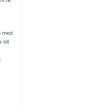
lp med
till
t