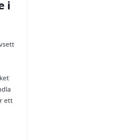
 i
vsett
lket
ndla
r ett