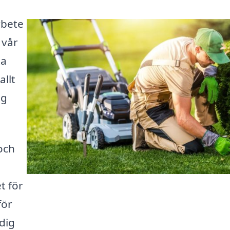
rbete
 vår
ta
allt
ng
och
t för
för
dig