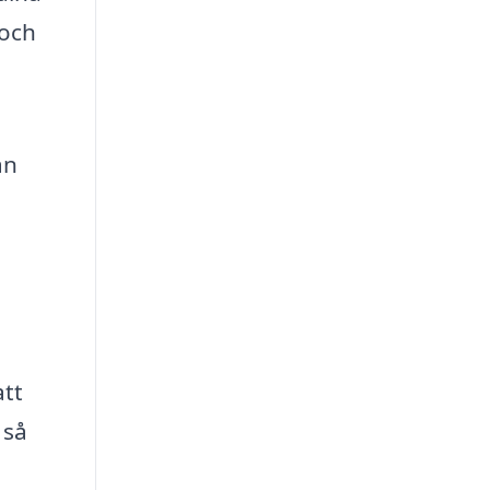
 och
an
tt
 så