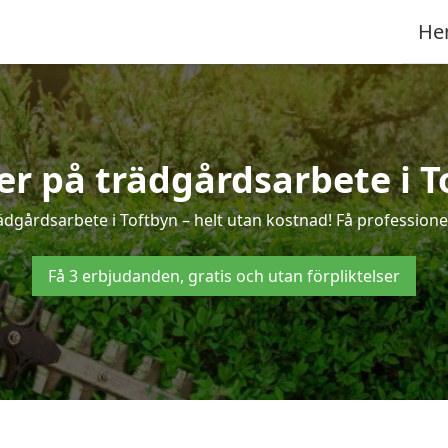
He
ter på trädgårdsarbete i T
ädgårdsarbete i Toftbyn – helt utan kostnad! Få professione
Få 3 erbjudanden, gratis och utan förpliktelser