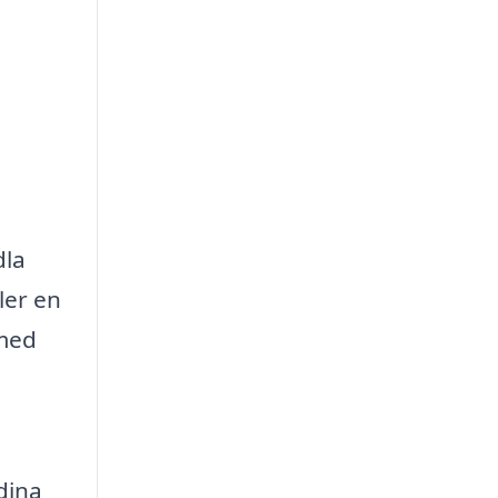
dla
ler en
 med
dina