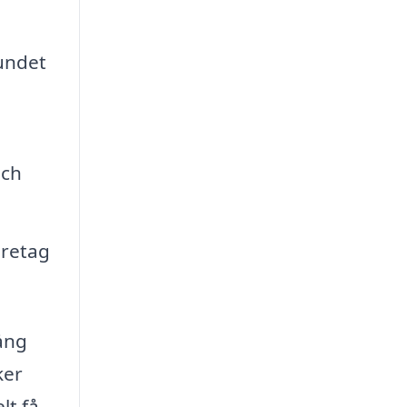
bundet
och
öretag
gång
ker
lt få