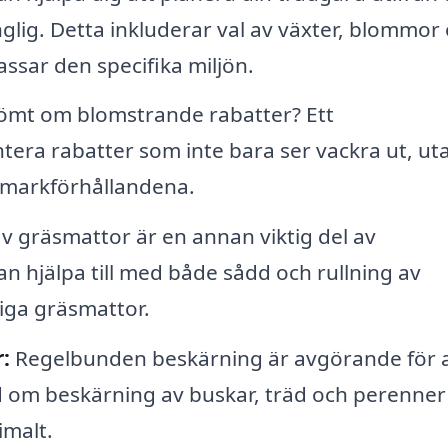
glig. Detta inkluderar val av växter, blommor
sar den specifika miljön.
ömt om blomstrande rabatter? Ett
era rabatter som inte bara ser vackra ut, ut
h markförhållandena.
v gräsmattor är en annan viktig del av
n hjälpa till med både sådd och rullning av
iga gräsmattor.
:
Regelbunden beskärning är avgörande för a
d om beskärning av buskar, träd och perenner
imalt.