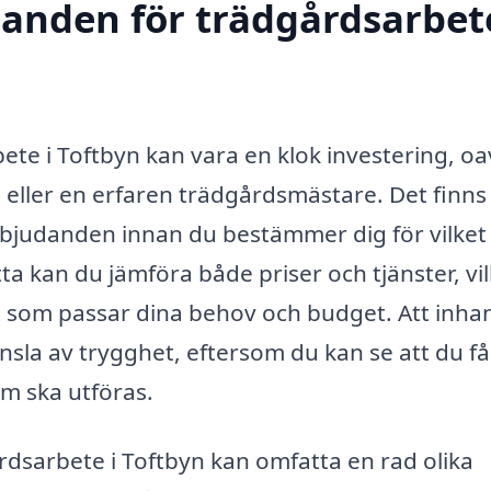
danden för trädgårdsarbete
bete i Toftbyn kan vara en klok investering, oa
 eller en erfaren trädgårdsmästare. Det finns
rbjudanden innan du bestämmer dig för vilket
tta kan du jämföra både priser och tjänster, vi
lut som passar dina behov och budget. Att inha
nsla av trygghet, eftersom du kan se att du få
om ska utföras.
årdsarbete i Toftbyn kan omfatta en rad olika