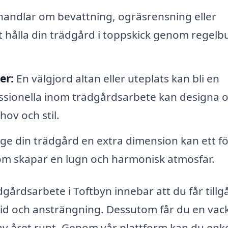
handlar om bevattning, ogräsrensning eller
att hålla din trädgård i toppskick genom regel
er:
En välgjord altan eller uteplats kan bli en
fessionella inom trädgårdsarbete kan designa 
ov och stil.
 ge din trädgård en extra dimension kan ett f
 som skapar en lugn och harmonisk atmosfär.
ädgårdsarbete i Toftbyn innebär att du får till
 tid och ansträngning. Dessutom får du en vac
av året runt. Genom vår plattform kan du enke