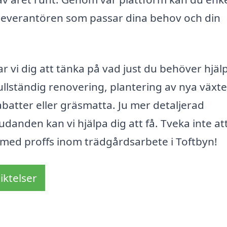
a leverantören som passar dina behov och din
 vi dig att tänka på vad just du behöver hjä
fullständig renovering, plantering av nya växter 
abatter eller gräsmatta. Ju mer detaljerad
danden kan vi hjälpa dig att få. Tveka inte at
 med proffs inom trädgårdsarbete i Toftbyn!
iktelser