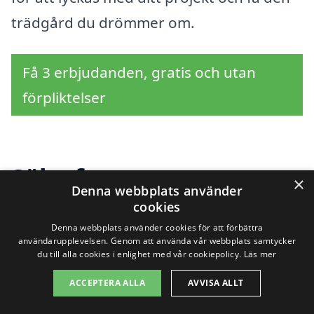
trädgård du drömmer om.
Få 3 erbjudanden, gratis och utan
förpliktelser
Sök efter en
×
Denna webbplats använder
professionell för
cookies
Denna webbplats använder cookies för att förbättra
trädgårdsarbete i andra
användarupplevelsen. Genom att använda vår webbplats samtycker
du till alla cookies i enlighet med vår cookiepolicy.
Läs mer
städer nära Svenstavik
ACCEPTERA ALLA
AVVISA ALLT