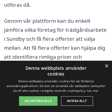
utföras då.
Genom vår plattform kan du enkelt
jämföra olika företag för trädgårdsarbete
i Sundby och få flera offerter att välja
mellan. Att få flera offerter kan hjälpa dig
att identifiera rimliga priser och
×
säkerställa att du får bra kvalitet på
Denna webbplats använder
cookies
arbetet. Kom ihåg att alltid kommunicera
Denna webbplats använder cookies för att förbättra
tydligt om dina behov och förväntningar
användarupplevelsen. Genom att använda vår webbplats samtycker
du till alla cookies i enlighet med vår cookiepolicy.
Läs mer
för att få bästa möjliga service och pris.
ACCEPTERA ALLA
AVVISA ALLT
Få 3 erbjudanden, gratis och utan