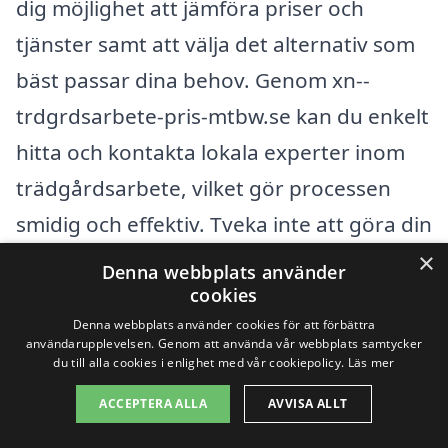
dig möjlighet att jämföra priser och
tjänster samt att välja det alternativ som
bäst passar dina behov. Genom xn--
trdgrdsarbete-pris-mtbw.se kan du enkelt
hitta och kontakta lokala experter inom
trädgårdsarbete, vilket gör processen
smidig och effektiv. Tveka inte att göra din
research för att säkerställa att du får
×
Denna webbplats använder
bästa möjliga resultat för din trädgård!
cookies
Denna webbplats använder cookies för att förbättra
användarupplevelsen. Genom att använda vår webbplats samtycker
Få 3 erbjudanden, gratis och utan
du till alla cookies i enlighet med vår cookiepolicy.
Läs mer
förpliktelser
ACCEPTERA ALLA
AVVISA ALLT