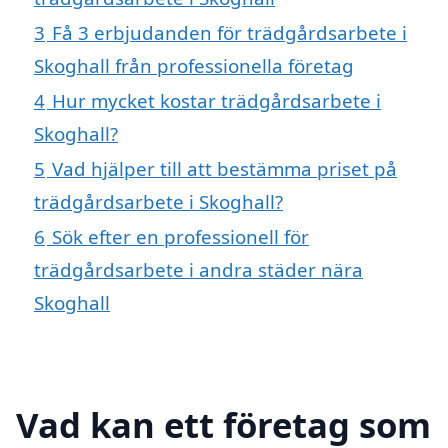
3
Få 3 erbjudanden för trädgårdsarbete i
Skoghall från professionella företag
4
Hur mycket kostar trädgårdsarbete i
Skoghall?
5
Vad hjälper till att bestämma priset på
trädgårdsarbete i Skoghall?
6
Sök efter en professionell för
trädgårdsarbete i andra städer nära
Skoghall
Vad kan ett företag som