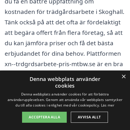
du få en bättre uppfattning om
kostnaden för trädgårdsarbete i Skoghall.
Tänk också på att det ofta är fördelaktigt
att begära offert från flera företag, så att
du kan jämföra priser och få det bästa
erbjudandet för dina behov. Plattformen
xn--trdgrdsarbete-pris-mtbw.se är en bra
resurs för att hitta pålitliga firmor i ditt
×
Denna webbplats använder
område, vilket gör det enklare för dig att
cookies
få det trädgårdsarbete du önskar.
Denna webbplats använder cookies för att förbättra
användarupplevelsen. Genom att använda vår webbplats samtycker
du till alla cookies i enlighet med vår cookiepolicy.
Läs mer
Få 3 erbjudanden, gratis och utan
ACCEPTERA ALLA
AVVISA ALLT
förpliktelser