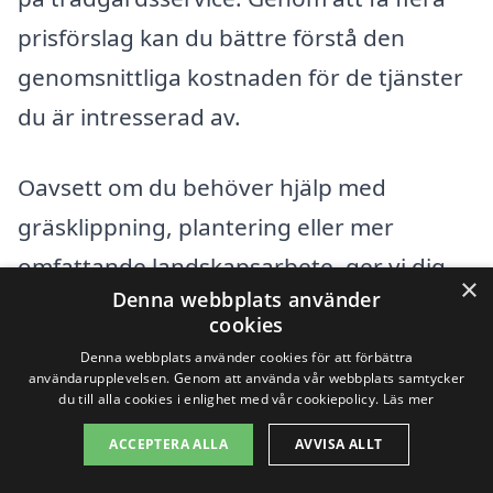
prisförslag kan du bättre förstå den
genomsnittliga kostnaden för de tjänster
du är intresserad av.
Oavsett om du behöver hjälp med
gräsklippning, plantering eller mer
omfattande landskapsarbete, ger vi dig
×
Denna webbplats använder
en översikt över de företag som kan
cookies
tillgodose dina behov. Genom att vara
Denna webbplats använder cookies för att förbättra
användarupplevelsen. Genom att använda vår webbplats samtycker
välinformerad kan du fatta det bästa
du till alla cookies i enlighet med vår cookiepolicy.
Läs mer
beslutet och få det trädgårdsarbete i
ACCEPTERA ALLA
AVVISA ALLT
Skepplanda som passar just dig.