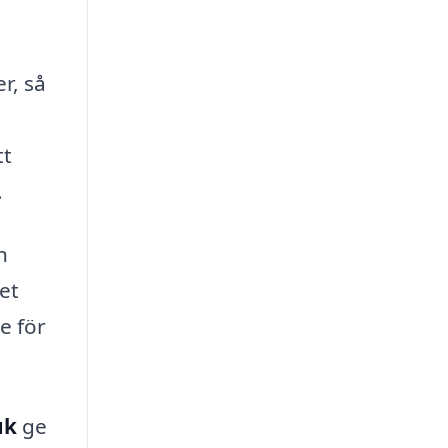
er, så
tt
.
h
et
e för
uk
ge