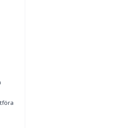
m
tföra