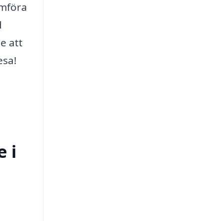
omföra
d
e att
esa!
 i