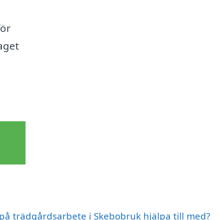
för
aget
 på trädgårdsarbete i Skebobruk hjälpa till med?