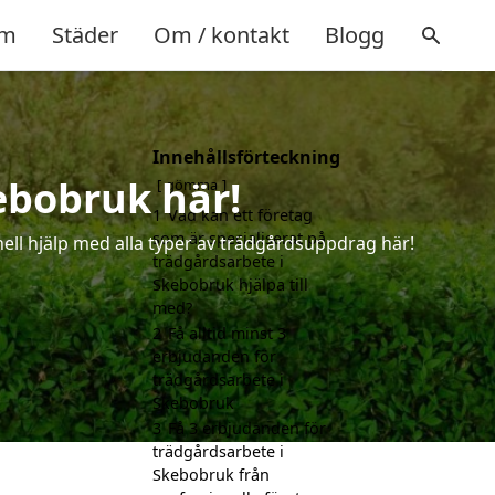
m
Städer
Om / kontakt
Blogg
Innehållsförteckning
kebobruk här!
gömma
1
Vad kan ett företag
som är specialiserat på
ell hjälp med alla typer av trädgårdsuppdrag här!
trädgårdsarbete i
Skebobruk hjälpa till
med?
2
Få alltid minst 3
erbjudanden för
trädgårdsarbete i
Skebobruk
3
Få 3 erbjudanden för
trädgårdsarbete i
Skebobruk från