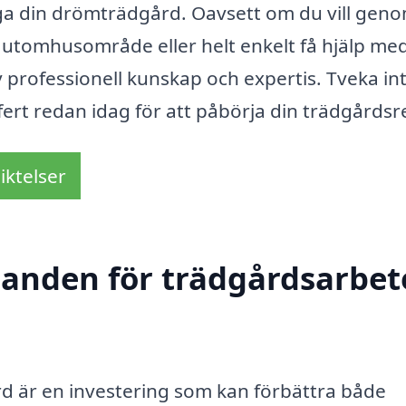
liga din drömträdgård. Oavsett om du vill gen
t utomhusområde eller helt enkelt få hjälp me
v professionell kunskap och expertis. Tveka int
ert redan idag för att påbörja din trädgårdsr
iktelser
danden för trädgårdsarbete
rd är en investering som kan förbättra både