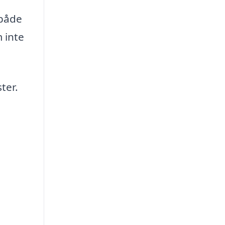
 både
 inte
ter.