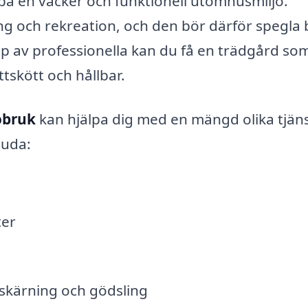
apa en vacker och funktionell utomhusmiljö.
ing och rekreation, och den bör därför spegla
lp av professionella kan du få en trädgård som
ttskött och hållbar.
obruk
kan hjälpa dig med en mängd olika tjäns
juda:
ter
eskärning och gödsling