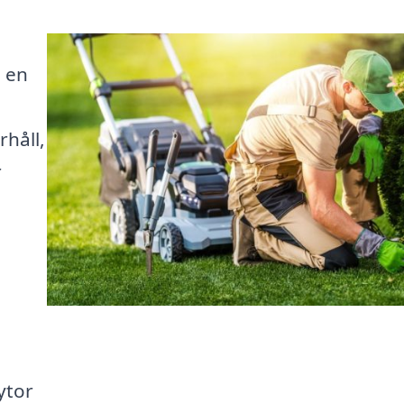
 en
håll,
r
ytor