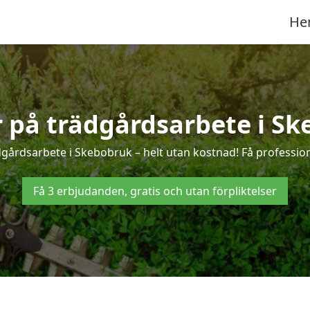
He
r på trädgårdsarbete i S
dgårdsarbete i Skebobruk – helt utan kostnad! Få profession
Få 3 erbjudanden, gratis och utan förpliktelser