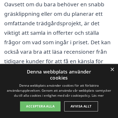
Oavsett om du bara behöver en snabb
gräsklippning eller om du planerar ett
omfattande trädgårdsprojekt, är det
viktigt att samla in offerter och ställa
frågor om vad som ingår i priset. Det kan
också vara bra att läsa recensioner från
tidigare kunder för att få en känsla för
×
företagets kvalitet och service.
Denna webbplats använder
cookies
Denna webbplats använder cookies för att förbättra
Genom att vara välinformerad kan du
användarupplevelsen. Genom att använda vår webbplats samtycker
göra ett klokt val och säkerställa att ditt
du till alla cookies i enlighet med vår cookiepolicy.
Läs mer
trädgårdsarbete i Sibble blir både prisvärt
ACCEPTERA ALLA
AVVISA ALLT
och av hög kvalitet.