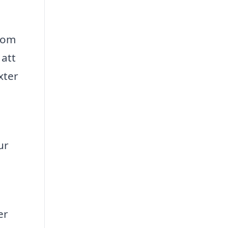
 som
 att
xter
ur
er