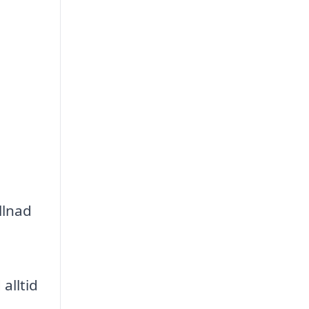
llnad
alltid