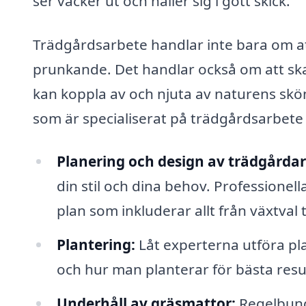
ser vacker ut och håller sig i gott skick.
Trädgårdsarbete handlar inte bara om 
prunkande. Det handlar också om att sk
kan koppla av och njuta av naturens skön
som är specialiserat på trädgårdsarbete
Planering och design av trädgårdar
din stil och dina behov. Professionell
plan som inkluderar allt från växtval ti
Plantering:
Låt experterna utföra pl
och hur man planterar för bästa resu
Underhåll av gräsmattor:
Regelbunde