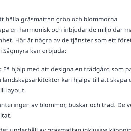
att hålla gräsmattan grön och blommorna
apa en harmonisk och inbjudande miljö där 
het. Här är några av de tjänster som ett före
 i Sågmyra kan erbjuda:
:
Få hjälp med att designa en trädgård som p
a landskapsarkitekter kan hjälpa till att skapa 
ll layout.
anteringen av blommor, buskar och träd. De v
ltat.
t underhåll av gräsmattan inklusive klippni