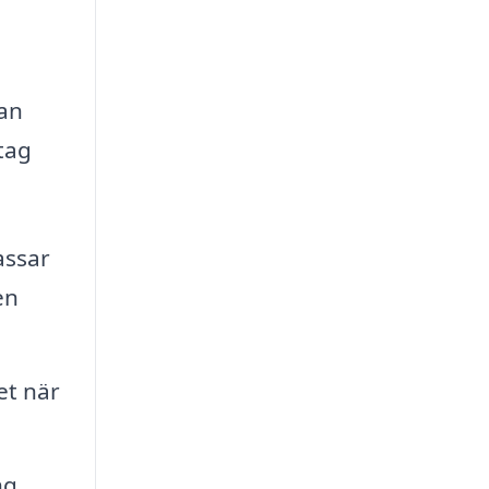
man
tag
assar
en
et när
ng,