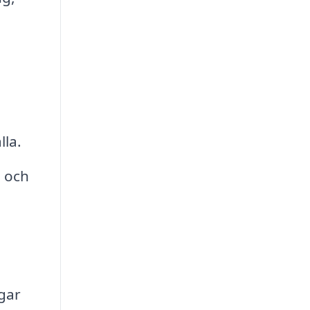
lla.
d och
gar