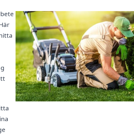
rbete
 Här
hitta
ng
tt
tta
ina
ge