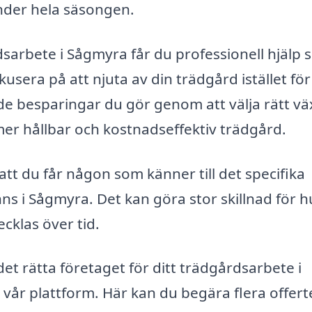
under hela säsongen.
dsarbete i Sågmyra får du professionell hjälp
usera på att njuta av din trädgård istället för
de besparingar du gör genom att välja rätt vä
 mer hållbar och kostnadseffektiv trädgård.
 att du får någon som känner till det specifika
ns i Sågmyra. Det kan göra stor skillnad för h
cklas över tid.
 det rätta företaget för ditt trädgårdsarbete i
år plattform. Här kan du begära flera offert